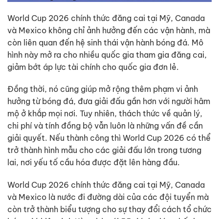
World Cup 2026 chính thức đăng cai tại Mỹ, Canada
và Mexico không chỉ ảnh hưởng đến các vận hành, mà
còn liên quan đến hệ sinh thái vận hành bóng đá. Mô
hình này mở ra cho nhiều quốc gia tham gia đăng cai,
giảm bớt áp lực tài chính cho quốc gia đơn lẻ.
Đồng thời, nó cũng giúp mở rộng thêm phạm vi ảnh
hưởng từ bóng đá, đưa giải đấu gần hơn với người hâm
mộ ở khắp mọi nơi. Tuy nhiên, thách thức về quản lý,
chi phí và tính đồng bộ vẫn luôn là những vấn đề cần
giải quyết. Nếu thành công thì World Cup 2026 có thể
trở thành hình mẫu cho các giải đấu lớn trong tương
lai, nơi yếu tố cầu hóa được đặt lên hàng đầu.
World Cup 2026 chính thức đăng cai tại Mỹ, Canada
và Mexico là nước đi đường dài của các đội tuyển mà
còn trở thành biểu tượng cho sự thay đổi cách tổ chức