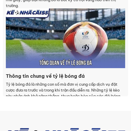
trường.
Thông tin chung về tỷ lệ bóng đá
Tỷ lệ bóng đá
là những con số mà đơn vị cung cấp dịch vụ đặt
cược đưa ra trước và trong khi trận đấu diễn ra. Những tỷ lệ kèo
này phản ánh khả năng thắng, thua hoặc hòa của các đội bóng
dựa trên hàng loạt dữ liệu thống kê khổng lồ.
Kèo nhà cái
55
không chỉ đóng vai trò là nơi hiển thị, chúng tôi còn là một hệ
thống phân tích sâu, lọc bỏ các nhiễu loạn thị trường để mang lại
giá trị thực cho người dùng.
Dữ liệu tại website phản ánh sự kết hợp giữa thuật toán AI hiện