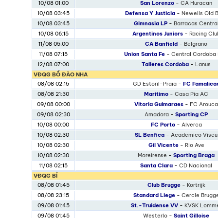
10/08 01:00
San Lorenzo
-
CA Huracan
10/08 03:45
Defensa Y Justicia
-
Newells Old 
10/08 03:45
Gimnasia LP
-
Barracas Centra
10/08 06:15
Argentinos Juniors
-
Racing Clu
11/08 05:00
CA Banfield
-
Belgrano
11/08 07:15
Union Santa Fe
-
Central Cordoba
12/08 07:00
Talleres Cordoba
-
Lanus
VĐQG BỒ ĐÀO NHA
08/08 02:15
GD Estoril-Praia
-
FC Famalica
08/08 21:30
Maritimo
-
Casa Pia AC
09/08 00:00
Vitoria Guimaraes
-
FC Arouc
09/08 02:30
Amadora
-
Sporting CP
10/08 00:00
FC Porto
-
Alverca
10/08 02:30
SL Benfica
-
Academico Viseu
10/08 02:30
Gil Vicente
-
Rio Ave
10/08 02:30
Moreirense
-
Sporting Braga
11/08 02:15
Santa Clara
-
CD Nacional
VĐQG BỈ
08/08 01:45
Club Brugge
-
Kortrijk
08/08 23:15
Standard Liege
-
Cercle Brugg
09/08 01:45
St.-Truidense VV
-
KVSK Lomm
09/08 01:45
Westerlo
-
Saint Gilloise