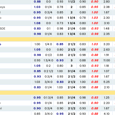
0.88
0:0
0.93
1 1/2
0.90
0.90
2.80
Boys
1.03
0:1/4
0.78
2
0.85
0.95
2.38
l
0.95
0:3/4
0.85
2
0.80
1.00
1.67
b
0.95
0:1/4
0.85
1 3/4
0.78
1.03
2.30
1.08
0:0
0.73
1 3/4
0.80
1.00
3.10
 SDE
0.83
0:1
0.98
2 1/4
0.88
0.93
1.48
0.98
0:1/4
0.83
1 3/4
0.83
0.98
2.35
o
1.00
1/4:0
0.85
2 1/2
0.83
1.03
3.20
1.05
0:0
0.80
2 1/2
0.88
0.98
2.63
a
0.98
0:1/2
0.88
2 1/2
0.98
0.88
1.91
0.93
1 3/4:0
0.93
3
0.88
0.98
11.00
1.05
0:2
0.80
3
0.93
0.93
1.18
0.85
0:2 1/2
1.00
3 1/4
0.85
1.00
1.07
0.93
0:3/4
0.93
2 1/2
0.88
0.98
1.67
1.03
3/4:0
0.83
2 1/2
1.00
0.85
5.25
0.83
0:1/4
1.03
2 1/4
0.98
0.88
2.10
0.95
0:1 3/4
0.85
3 1/4
0.98
0.83
1.25
e
0.95
0:1/4
0.85
2 1/4
0.90
0.90
2.20
el
0.90
0:3/4
0.90
2 1/2
0.93
0.88
1.67
0.85
3/4:0
0.95
2 1/2
0.93
0.88
4.10