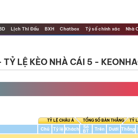
BD
Lịch Thi Đấu
BXH
Chatbox
Tỷ số chính xác
Nhà C
- TỶ LỆ KÈO NHÀ CÁI 5 - KEONH
TỶ LỆ CHÂU Á
TỔNG SỐ BÀN THẮNG
TỶ 
Số
Chủ
Tỷ lệ
Khách
Trên
Dưới
Thắng
BT