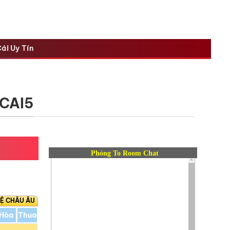
ái Uy Tín
ACAI5
Phóng To Room Chat
LỆ CHÂU ÂU
Hòa
Thua