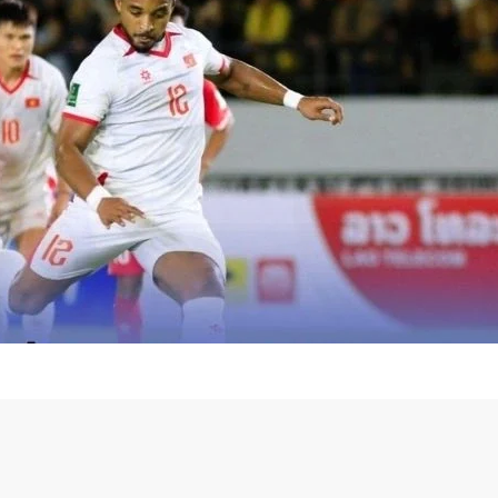
 55
y dựng một hệ sinh thái dữ liệu khổng lồ, nơi mọi chuyển đ