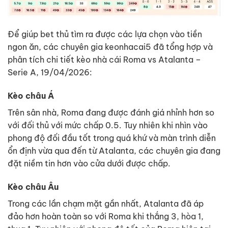
Để giúp bet thủ tìm ra được các lựa chọn vào tiền
ngon ăn, các chuyên gia keonhacai5 đã tổng hợp và
phân tích chi tiết kèo nhà cái Roma vs Atalanta –
Serie A, 19/04/2026:
Kèo châu Á
Trên sân nhà, Roma đang được đánh giá nhỉnh hơn so
với đối thủ với mức chấp 0.5. Tuy nhiên khi nhìn vào
phong độ đối đầu tốt trong quá khứ và màn trình diễn
ổn định vừa qua đến từ Atalanta, các chuyên gia đang
đặt niềm tin hơn vào cửa dưới được chấp.
Kèo châu Âu
Trong các lần chạm mặt gần nhất, Atalanta đã áp
đảo hơn hoàn toàn so với Roma khi thắng 3, hòa 1,