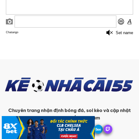
Chuyên trang nhận định bóng đá, soi kèo và cập nhật
kqbd nhanh nhất Việt Nam