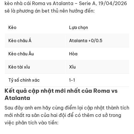
kèo nhà cái Roma vs Atalanta
– Serie A, 19/04/2026
sẽ là phương án bet thủ nên hướng đến:
Kèo
Lựa chọn
Kèo châu Á
Atalanta +0/0.5
Kèo châu Âu
Hòa
Kèo tài xỉu
Xỉu
Tỷ số chính xác
1-1
Kết quả cập nhật mới nhất của Roma vs
Atalanta
Sau đây anh em hãy cùng điểm lại cập nhật thành tích
mới nhất ra sân của hai đội để có thêm cơ sở trong
việc phân tích vào tiền: