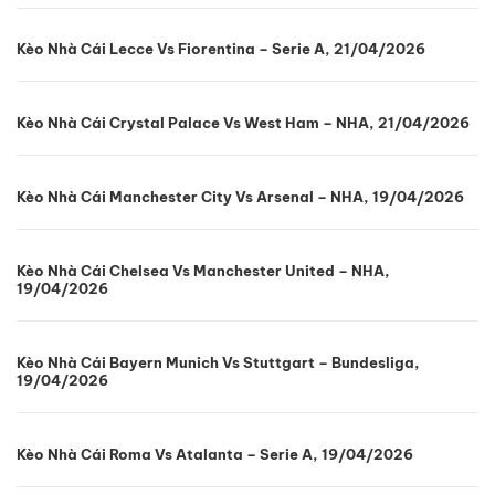
Kèo Nhà Cái Lecce Vs Fiorentina – Serie A, 21/04/2026
Kèo Nhà Cái Crystal Palace Vs West Ham – NHA, 21/04/2026
Kèo Nhà Cái Manchester City Vs Arsenal – NHA, 19/04/2026
Kèo Nhà Cái Chelsea Vs Manchester United – NHA,
19/04/2026
Kèo Nhà Cái Bayern Munich Vs Stuttgart – Bundesliga,
19/04/2026
Kèo Nhà Cái Roma Vs Atalanta – Serie A, 19/04/2026