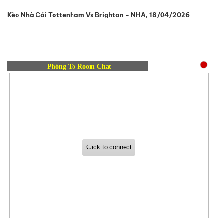
Kèo Nhà Cái Tottenham Vs Brighton – NHA, 18/04/2026
Phóng To Room Chat