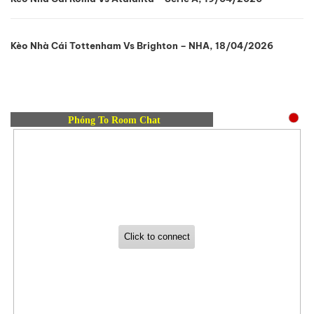
Kèo Nhà Cái Tottenham Vs Brighton – NHA, 18/04/2026
Phóng To Room Chat