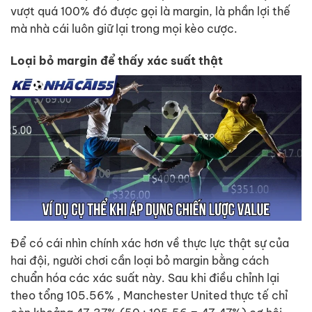
vượt quá 100% đó được gọi là margin, là phần lợi thế
mà nhà cái luôn giữ lại trong mọi kèo cược.
Loại bỏ margin để thấy xác suất thật
Để có cái nhìn chính xác hơn về thực lực thật sự của
hai đội, người chơi cần loại bỏ margin bằng cách
chuẩn hóa các xác suất này. Sau khi điều chỉnh lại
theo tổng 105.56% , Manchester United thực tế chỉ