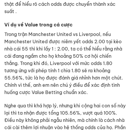
thật để hiểu rõ cách odds được chuyển thành xác
suất .
Ví dụ về Value trong cá cược
Trong trận Manchester United vs Liverpool, nếu
Manchester United được niêm yết odds 2.00 tại kèo
nhà cái 55 thì khi lấy 1 : 2.00, ta có thể hiểu rằng nhà
cái đang ngầm cho họ khoảng 50% cơ hội chiến
thắng. Trong khi đó, Liverpool với mức odds 1.80
tương ứng với phép tính 1 chia 1.80 sẽ ra khoảng
55.56%, tức là họ được đánh giá nhỉnh hơn một chút.
Chính vì thế, anh em nên chú ý điều để xác định tình
huống cược Value Betting chuẩn xác.
Nghe qua thì khá hợp lý, nhưng khi cộng hai con số này
lại thì ta nhận được tổng 105.56%, vượt quá 100%.
Điều này không phải ngẫu nhiên, mà chính là cách nhà
cái cài thêm lợi nhuận vào hệ thống odds của họ. Phần