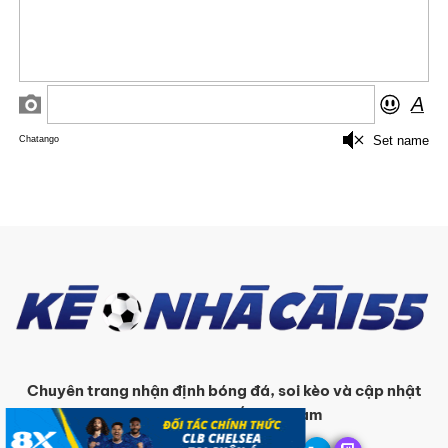
Chuyên trang nhận định bóng đá, soi kèo và cập nhật
kqbd nhanh nhất Việt Nam