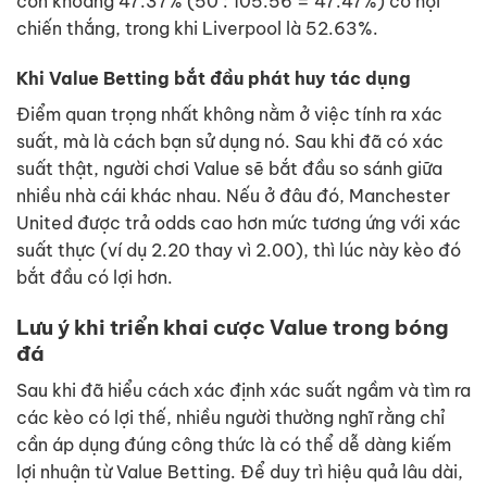
còn khoảng 47.37% (50 : 105.56 = 47.47%) cơ hội
chiến thắng, trong khi Liverpool là 52.63%.
Khi Value Betting bắt đầu phát huy tác dụng
Điểm quan trọng nhất không nằm ở việc tính ra xác
suất, mà là cách bạn sử dụng nó. Sau khi đã có xác
suất thật, người chơi Value sẽ bắt đầu so sánh giữa
nhiều nhà cái khác nhau. Nếu ở đâu đó, Manchester
United được trả odds cao hơn mức tương ứng với xác
suất thực (ví dụ 2.20 thay vì 2.00), thì lúc này kèo đó
bắt đầu có lợi hơn.
Lưu ý khi triển khai cược Value trong bóng
đá
Sau khi đã hiểu cách xác định xác suất ngầm và tìm ra
các kèo có lợi thế, nhiều người thường nghĩ rằng chỉ
cần áp dụng đúng công thức là có thể dễ dàng kiếm
lợi nhuận từ Value Betting. Để duy trì hiệu quả lâu dài,