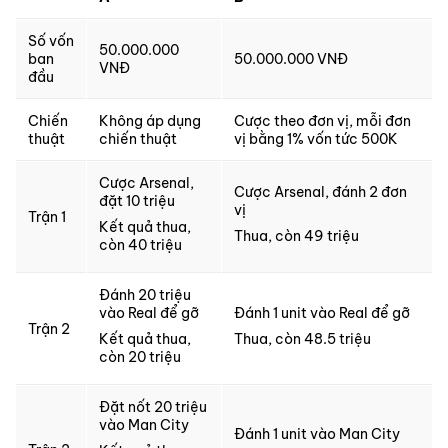
Số vốn
50.000.000
ban
50.000.000 VNĐ
VNĐ
đầu
Chiến
Không áp dụng
Cược theo đơn vị, mỗi đơn
thuật
chiến thuật
vị bằng 1% vốn tức 500K
Cược Arsenal,
Cược Arsenal, đánh 2 đơn
đặt 10 triệu
vị
Trận 1
Kết quả thua,
Thua, còn 49 triệu
còn 40 triệu
Đánh 20 triệu
vào Real để gỡ
Đánh 1 unit vào Real để gỡ
Trận 2
Kết quả thua,
Thua, còn 48.5 triệu
còn 20 triệu
Đặt nốt 20 triệu
vào Man City
Đánh 1 unit vào Man City