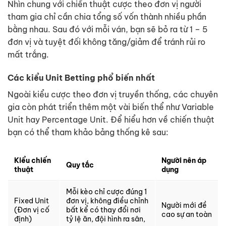
Nhìn chung với chiến thuật cược theo đơn vị người
tham gia chỉ cần chia tổng số vốn thành nhiều phần
bằng nhau. Sau đó với mỗi ván, bạn sẽ bỏ ra từ 1 – 5
đơn vị và tuyệt đối không tăng/giảm để tránh rủi ro
mất trắng.
Các kiểu Unit Betting phổ biến nhất
Ngoài kiểu cược theo đơn vị truyền thống, các chuyên
gia còn phát triển thêm một vài biến thể như Variable
Unit hay Percentage Unit. Để hiểu hơn về chiến thuật
bạn có thể tham khảo bảng thống kê sau:
Kiểu chiến
Người nên áp
Quy tắc
thuật
dụng
Mỗi kèo chỉ cược đúng 1
Fixed Unit
đơn vị, không điều chỉnh
Người mới đề
(Đơn vị cố
bất kể có thay đổi nơi
cao sự an toàn
định)
tỷ lệ ăn, đội hình ra sân,