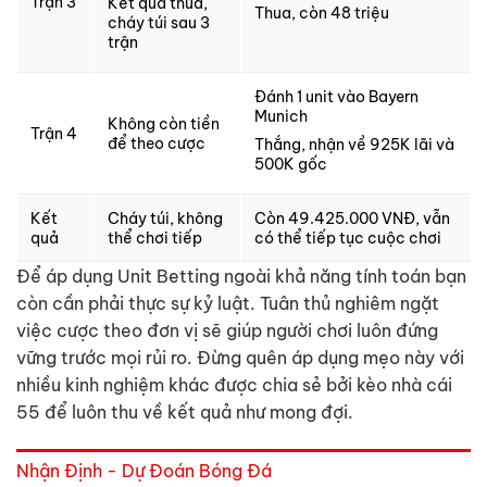
Trận 3
Kết quả thua,
Thua, còn 48 triệu
cháy túi sau 3
trận
Đánh 1 unit vào Bayern
Munich
Không còn tiền
Trận 4
để theo cược
Thắng, nhận về 925K lãi và
500K gốc
Kết
Cháy túi, không
Còn 49.425.000 VNĐ, vẫn
quả
thể chơi tiếp
có thể tiếp tục cuộc chơi
Để áp dụng Unit Betting ngoài khả năng tính toán bạn
còn cần phải thực sự kỷ luật. Tuân thủ nghiêm ngặt
việc cược theo đơn vị sẽ giúp người chơi luôn đứng
vững trước mọi rủi ro. Đừng quên áp dụng mẹo này với
nhiều kinh nghiệm khác được chia sẻ bởi kèo nhà cái
55 để luôn thu về kết quả như mong đợi.
Nhận Định - Dự Đoán Bóng Đá