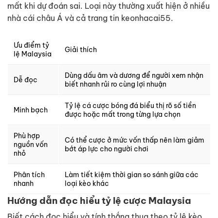
mất khi dự đoán sai. Loại này thường xuất hiện ở nhiều
nhà cái châu Á và cả trang tin keonhacai55.
Ưu điểm tỷ
Giải thích
lệ Malaysia
Dùng dấu âm và dương để người xem nhận
Dễ đọc
biết nhanh rủi ro cùng lợi nhuận
Tỷ lệ cá cược bóng đá biểu thị rõ số tiền
Minh bạch
được hoặc mất trong từng lựa chọn
Phù hợp
Có thể cược ở mức vốn thấp nên làm giảm
nguồn vốn
bớt áp lực cho người chơi
nhỏ
Phân tích
Làm tiết kiệm thời gian so sánh giữa các
nhanh
loại kèo khác
Hướng dẫn đọc hiểu tỷ lệ cược Malaysia
Biết cách đọc hiểu và tính thắng thua theo tỷ lệ kèo