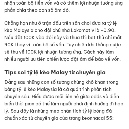
nhận toàn bộ tiền vốn và có thêm lợi nhuận tương ứng
phần chia theo con số âm đó.
Chẳng hạn như ở trận đấu trên sân chơi đưa ra tỷ lệ
kèo Malaysia cho đội chủ nhà Lokomotiv là -0.90.
Nếu đặt 100K vào đội này và thua thì bet thủ chỉ mất
90K thay vì toàn bộ số vốn. Tuy nhiên khi thắng cược
sẽ thu về 100K lợi nhuận tương ứng. Cách này làm
nhiều người ưu tiên chiến lược đặt âm để bảo về vốn.
Tips soi tỷ lệ kèo Malay từ chuyên gia
Đằng sau những con số tưởng chứng khô khan trong
bảng tỷ lệ kèo Malaysia là cả quá trình phân tích
chuyên sâu. Hiểu được mối liên hệ giữa odds và diễn
biến thời gian có thể làm người chơi định hướng đi hợp
lý. Sau đây là những mẹo phân tích tỷ lệ bóng đá
chuẩn xác từ chuyên gia của trang keonhacai 55: