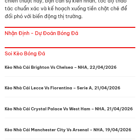
chiến thuật này, bạn cần sự kiên nhẫn, tốc độ thao
tác chuẩn xác và kế hoạch xuống tiền chặt chẽ để
đối phó với biến động thị trường.
Nhận Định - Dự Đoán Bóng Đá
Soi Kèo Bóng Đá
Kèo Nhà Cái Brighton Vs Chelsea – NHA, 22/04/2026
Kèo Nhà Cái Lecce Vs Fiorentina – Serie A, 21/04/2026
Kèo Nhà Cái Crystal Palace Vs West Ham – NHA, 21/04/2026
Kèo Nhà Cái Manchester City Vs Arsenal – NHA, 19/04/2026