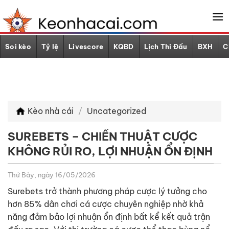
Bỏ
qua
nội
Trang Chủ
dung
Soi kèo
Tỷ lệ
Livescore
KQBD
Lịch Thi Đấu
BXH
C
Soi kèo
Tỷ lệ bóng đá
Livescore
Kèo nhà cái
/
Uncategorized
Lịch Thi Đấu
SUREBETS – CHIẾN THUẬT CƯỢC
KHÔNG RỦI RO, LỢI NHUẬN ỔN ĐỊNH
BXH
Chatbox
Thứ Bảy, ngày 16/05/2026
Surebets trở thành phương pháp cược lý tưởng cho
Tỷ số chính xác
hơn 85% dân chơi cá cược chuyên nghiệp nhờ khả
Nhà Cái Uy Tín
năng đảm bảo lợi nhuận ổn định bất kể kết quả trận