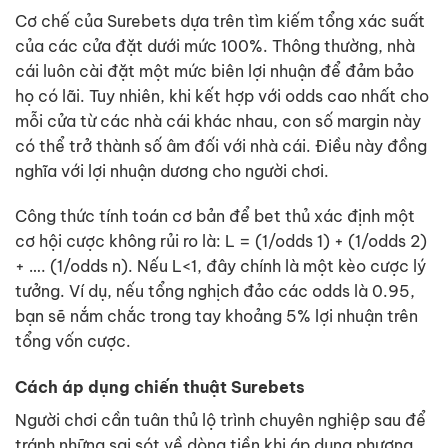
Cơ chế của Surebets dựa trên tìm kiếm tổng xác suất
của các cửa đặt dưới mức 100%. Thông thường, nhà
cái luôn cài đặt một mức biên lợi nhuận để đảm bảo
họ có lãi. Tuy nhiên, khi kết hợp với odds cao nhất cho
mỗi cửa từ các nhà cái khác nhau, con số margin này
có thể trở thành số âm đối với nhà cái. Điều này đồng
nghĩa với lợi nhuận dương cho người chơi.
Công thức tính toán cơ bản để bet thủ xác định một
cơ hội cược không rủi ro là: L = (1/odds 1) + (1/odds 2)
+ …. (1/odds n). Nếu L<1, đây chính là một kèo cược lý
tưởng. Ví dụ, nếu tổng nghịch đảo các odds là 0.95,
bạn sẽ nắm chắc trong tay khoảng 5% lợi nhuận trên
tổng vốn cược.
Cách áp dụng chiến thuật Surebets
Người chơi cần tuân thủ lộ trình chuyên nghiệp sau để
tránh những sai sót về dòng tiền khi áp dụng phương