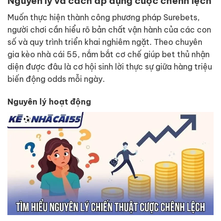
Nguyên lý và cách áp dụng cược chênh lệch
Muốn thực hiện thành công phương pháp Surebets,
người chơi cần hiểu rõ bản chất vận hành của các con
số và quy trình triển khai nghiêm ngặt. Theo chuyên
gia kèo nhà cái 55, nắm bắt cơ chế giúp bet thủ nhận
diện được đâu là cơ hội sinh lời thực sự giữa hàng triệu
biến động odds mỗi ngày.
Nguyên lý hoạt động