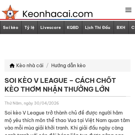
Bỏ
qua
nội
Trang Chủ
dung
Soi kèo
Tỷ lệ
Livescore
KQBD
Lịch Thi Đấu
BXH
C
Soi kèo
Tỷ lệ bóng đá
Livescore
Kèo nhà cái
/
Hướng dẫn kèo
Lịch Thi Đấu
SOI KÈO V LEAGUE – CÁCH CHỐT
KÈO THƠM NHẬN THƯỞNG LỚN
BXH
Chatbox
Thứ Năm, ngày 30/04/2026
Soi kèo V League trở thành chủ đề được người hâm
Tỷ số chính xác
mộ yêu thích môn thể thao Vua tại Việt Nam quan tâm
Nhà Cái Uy Tín
vào mỗi mùa giải khởi tranh. Khi giải đấu ngày càng