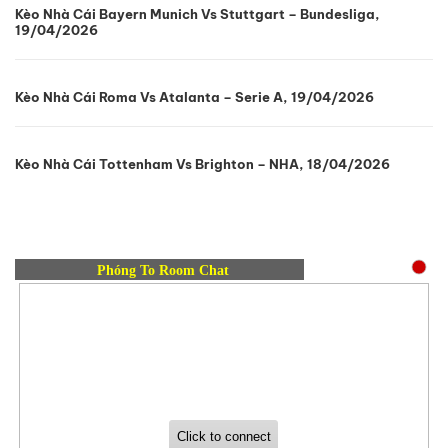
Kèo Nhà Cái Bayern Munich Vs Stuttgart – Bundesliga,
19/04/2026
Kèo Nhà Cái Roma Vs Atalanta – Serie A, 19/04/2026
Kèo Nhà Cái Tottenham Vs Brighton – NHA, 18/04/2026
Phóng To Room Chat