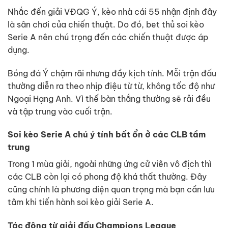
Nhắc đến giải VĐQG Ý, kèo nhà cái 55 nhận định đây
là sân chơi của chiến thuật. Do đó, bet thủ soi kèo
Serie A nên chú trọng đến các chiến thuật được áp
dụng.
Bóng đá Ý chậm rãi nhưng đầy kịch tính. Mỗi trận đấu
thường diễn ra theo nhịp điệu từ từ, không tốc độ như
Ngoại Hạng Anh. Vì thế bàn thắng thường sẽ rải đều
và tập trung vào cuối trận.
Soi kèo Serie A chú ý tính bất ổn ở các CLB tầm
trung
Trong 1 mùa giải, ngoài những ứng cử viên vô địch thì
các CLB còn lại có phong độ khá thất thường. Đây
cũng chính là phương diện quan trọng mà bạn cần lưu
tâm khi tiến hành soi kèo giải Serie A.
Tác động từ giải đấu Champions League