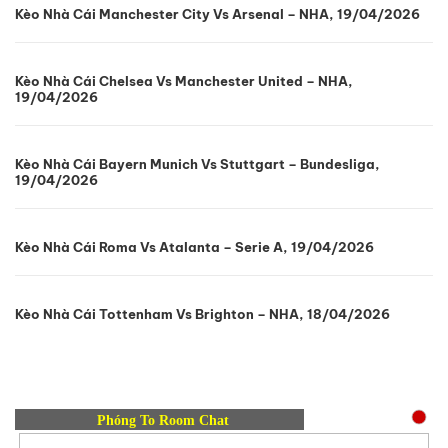
Kèo Nhà Cái Manchester City Vs Arsenal – NHA, 19/04/2026
Kèo Nhà Cái Chelsea Vs Manchester United – NHA,
19/04/2026
Kèo Nhà Cái Bayern Munich Vs Stuttgart – Bundesliga,
19/04/2026
Kèo Nhà Cái Roma Vs Atalanta – Serie A, 19/04/2026
Kèo Nhà Cái Tottenham Vs Brighton – NHA, 18/04/2026
Phóng To Room Chat