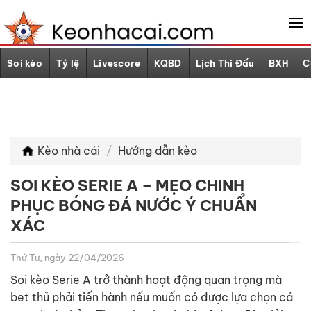
Bỏ
qua
nội
Trang Chủ
dung
Soi kèo
Tỷ lệ
Livescore
KQBD
Lịch Thi Đấu
BXH
C
Soi kèo
Tỷ lệ bóng đá
Livescore
Kèo nhà cái
/
Hướng dẫn kèo
Lịch Thi Đấu
SOI KÈO SERIE A – MẸO CHINH
PHỤC BÓNG ĐÁ NƯỚC Ý CHUẨN
BXH
XÁC
Chatbox
Thứ Tư, ngày 22/04/2026
Tỷ số chính xác
Soi kèo Serie A trở thành hoạt động quan trọng mà
Nhà Cái Uy Tín
bet thủ phải tiến hành nếu muốn có được lựa chọn cá