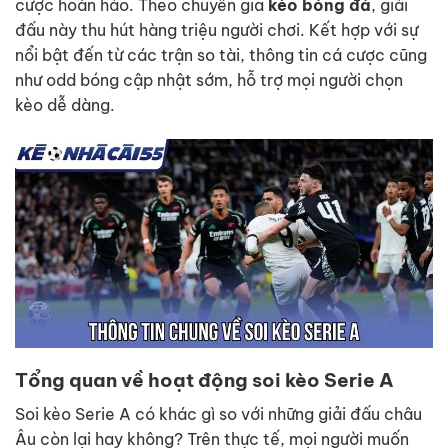
cược hoàn hảo. Theo chuyên gia
kèo bóng đá
, giải
đấu này thu hút hàng triệu người chơi. Kết hợp với sự
nổi bật đến từ các trận so tài, thông tin cá cược cũng
như odd bóng cập nhật sớm, hỗ trợ mọi người chọn
kèo dễ dàng.
Tổng quan về hoạt động soi kèo Serie A
Soi kèo Serie A
có khác gì so với những giải đấu châu
Âu còn lại hay không? Trên thực tế, mọi người muốn