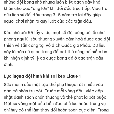
những đội bóng nhỏ nhưng luôn biết cách gây khó
khăn cho các “ông lớn” khi đối đầu trực tiếp. Việc tra
cứu lịch sử đối đầu trong 3-5 năm trở lại đây giúp
người chơi nhận ra quy luật của các trận đấu.
Kèo nhà cái
55 lấy ví dụ, một số đội bóng có lối chơi
phòng ngự lùi sâu thường xuyên cầm hoà được các đội
thiên về tấn công tại Vô địch Quốc gia Pháp. Dữ liệu
này là căn cứ quan trọng để bet thủ củng cố niềm tin
khi nhận định tỷ lệ cá cược bóng đá ở các trận cầu
đinh.
Lực lượng đội hình khi soi kèo Ligue 1
Sức mạnh của một tập thể phụ thuộc rất nhiều vào
các cá nhân trụ cột. Trước mỗi vòng đấu, việc cập
nhật danh sách chấn thương và thẻ phạt là bắt buộc.
Một sự vắng mặt của tiền đạo chủ lực hoặc trung vệ
chỉ huy có thể làm thay đổi hoàn toàn cục diện. Trong