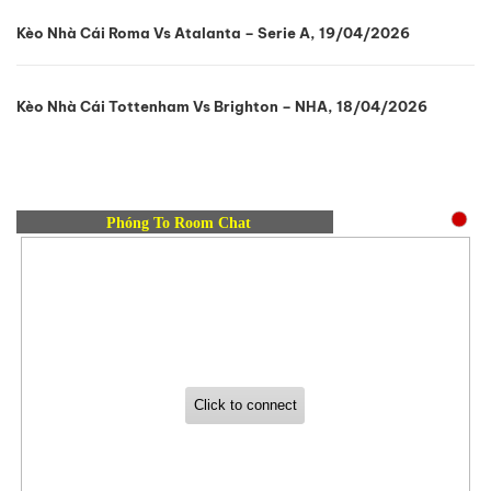
Kèo Nhà Cái Roma Vs Atalanta – Serie A, 19/04/2026
Kèo Nhà Cái Tottenham Vs Brighton – NHA, 18/04/2026
Phóng To Room Chat