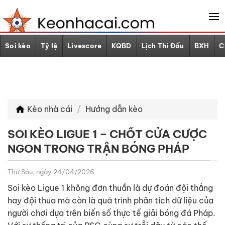
Bỏ
qua
nội
Trang Chủ
dung
Soi kèo
Tỷ lệ
Livescore
KQBD
Lịch Thi Đấu
BXH
C
Soi kèo
Tỷ lệ bóng đá
Livescore
Kèo nhà cái
/
Hướng dẫn kèo
Lịch Thi Đấu
SOI KÈO LIGUE 1 – CHỐT CỬA CƯỢC
NGON TRONG TRẬN BÓNG PHÁP
BXH
Chatbox
Thứ Sáu, ngày 24/04/2026
Soi kèo Ligue 1 không đơn thuần là dự đoán đội thắng
Tỷ số chính xác
hay đội thua mà còn là quá trình phân tích dữ liệu của
Nhà Cái Uy Tín
người chơi dựa trên biến số thực tế giải bóng đá Pháp.