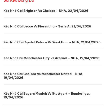
Soi Kèo Bóng Đá
Kèo Nhà Cái Brighton Vs Chelsea – NHA, 22/04/2026
Kèo Nhà Cái Lecce Vs Fiorentina – Serie A, 21/04/2026
Kèo Nhà Cái Crystal Palace Vs West Ham – NHA, 21/04/2026
Kèo Nhà Cái Manchester City Vs Arsenal – NHA, 19/04/2026
Kèo Nhà Cái Chelsea Vs Manchester United – NHA,
19/04/2026
Kèo Nhà Cái Bayern Munich Vs Stuttgart – Bundesliga,
19/04/2026