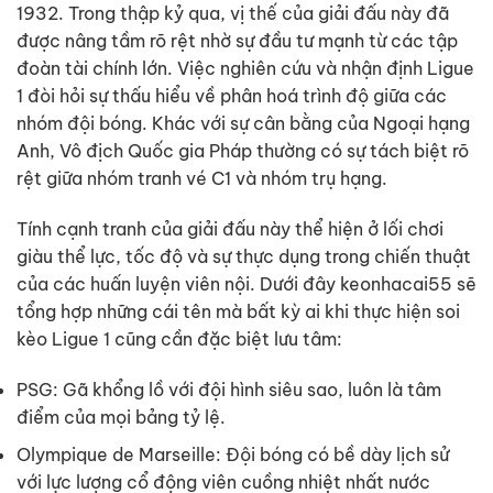
1932. Trong thập kỷ qua, vị thế của giải đấu này đã
được nâng tầm rõ rệt nhờ sự đầu tư mạnh từ các tập
đoàn tài chính lớn. Việc nghiên cứu và nhận định Ligue
1 đòi hỏi sự thấu hiểu về phân hoá trình độ giữa các
nhóm đội bóng. Khác với sự cân bằng của Ngoại hạng
Anh, Vô địch Quốc gia Pháp thường có sự tách biệt rõ
rệt giữa nhóm tranh vé C1 và nhóm trụ hạng.
Tính cạnh tranh của giải đấu này thể hiện ở lối chơi
giàu thể lực, tốc độ và sự thực dụng trong chiến thuật
của các huấn luyện viên nội. Dưới đây keonhacai55 sẽ
tổng hợp những cái tên mà bất kỳ ai khi thực hiện soi
kèo Ligue 1 cũng cần đặc biệt lưu tâm:
PSG: Gã khổng lồ với đội hình siêu sao, luôn là tâm
điểm của mọi bảng tỷ lệ.
Olympique de Marseille: Đội bóng có bề dày lịch sử
với lực lượng cổ động viên cuồng nhiệt nhất nước