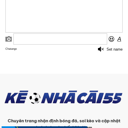
Chuyên trang nhận định bóng đá, soi kèo và cập nhật
kqbd nhanh nhất Việt Nam