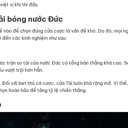
ệt vị khi thi đấu.
ải bóng nước Đức
hế nào để chọn đúng cửa cược là vấn đề khó. Do đó, mọi ng
 đến các kinh nghiệm như sau:
các trận so tài của nước Đức có tổng bàn thắng khá cao. S
u vượt trội hơn hẳn.
. Đối với bet thủ cá cược, cửa Tài luôn khá rộng mở. Vì thế
 chọn hoàn hảo để tăng tỷ lệ chiến thắng.
à