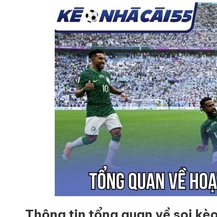
Thông tin tổng quan về soi kè