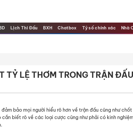
BD
Lịch Thi Đấu
BXH
Chatbox
Tỷ số chính xác
Nhà C
ỐT TỶ LỆ THƠM TRONG TRẬN ĐẤ
, đảm bảo mọi người hiểu rõ hơn về trận đấu cũng như chốt
èo cần biết rõ về các loại cược cũng như phải có kinh nghiệm
.