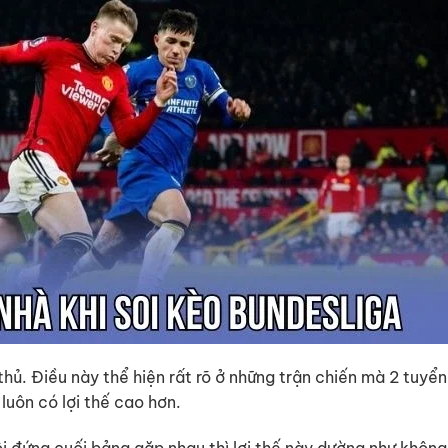
thủ. Điều này thể hiện rất rõ ở những trận chiến mà 2 tuyể
 luôn có lợi thế cao hơn.
ội đứng cuối bảng gặp nhau thì lợi thế này dường như không