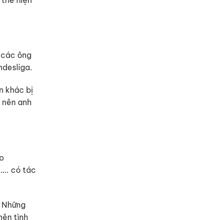
, các ông
ndesliga.
n khác bị
ủ nên anh
èo
…. có tác
. Những
nên tình