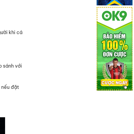
ười khi cá
o sánh với
, nếu đặt