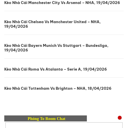
Kèo Nhà Cái Manchester City Vs Arsenal – NHA, 19/04/2026
Kèo Nhà Cái Chelsea Vs Manchester United – NHA,
19/04/2026
Kèo Nhà Cái Bayern Munich Vs Stuttgart – Bundesliga,
19/04/2026
Kèo Nhà Cái Roma Vs Atalanta – Serie A, 19/04/2026
Kèo Nhà Cái Tottenham Vs Brighton – NHA, 18/04/2026
Phóng To Room Chat