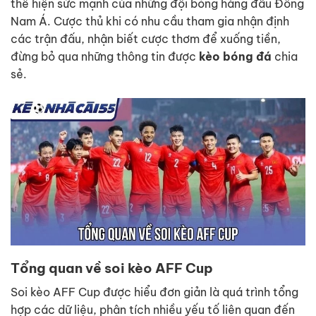
thể hiện sức mạnh của những đội bóng hàng đầu Đông
Nam Á. Cược thủ khi có nhu cầu tham gia nhận định
các trận đấu, nhận biết cược thơm để xuống tiền,
đừng bỏ qua những thông tin được
kèo bóng đá
chia
sẻ.
Tổng quan về soi kèo AFF Cup
Soi kèo AFF Cup
được hiểu đơn giản là quá trình tổng
hợp các dữ liệu, phân tích nhiều yếu tố liên quan đến