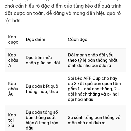
chơi cần hiểu rõ đặc điểm của từng kèo để quá trình
đặt cược an toàn, dễ dàng và mang đến hiệu quả rõ
rệt hơn.
Kèo
Đặc điểm
Cách đọc
cược
Kèo
Đội mạnh chấp đội yếu
Dựa trên mức
châu
theo tỷ lệ bàn thắng nhất
chấp giữa hai đội
Á
định do nhà cái đưa ra
Soi kèo AFF Cup cho hay
Kèo
có 3 kết quả cần quan tâm
Dự đoán kết quả
châu
gồm 1 – chủ nhà thắng, 2 –
thắng, hòa, thua
Âu
đội khách thắng và x- hai
đội hoà nhau
Dự đoán tổng số
Kèo
bàn thắng xuất
So sánh tổng bàn thắng với
tài
hiện ở trong trận
mốc nhà cái đưa ra
xỉu
đấu