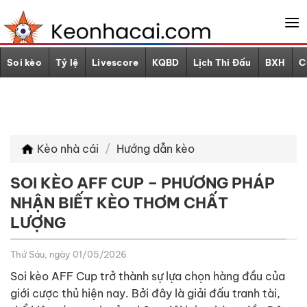
Bỏ
qua
nội
Trang Chủ
dung
Soi kèo
Tỷ lệ
Livescore
KQBD
Lịch Thi Đấu
BXH
C
Soi kèo
Tỷ lệ bóng đá
Livescore
Kèo nhà cái
/
Hướng dẫn kèo
Lịch Thi Đấu
SOI KÈO AFF CUP – PHƯƠNG PHÁP
NHẬN BIẾT KÈO THƠM CHẤT
BXH
LƯỢNG
Chatbox
Thứ Sáu, ngày 01/05/2026
Tỷ số chính xác
Soi kèo AFF Cup trở thành sự lựa chọn hàng đầu của
Nhà Cái Uy Tín
giới cược thủ hiện nay. Bởi đây là giải đấu tranh tài,