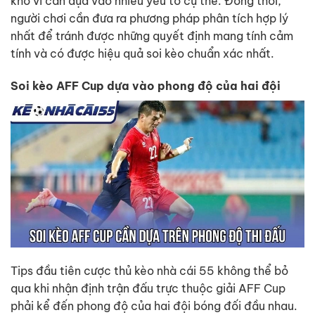
khó vì cần dựa vào nhiều yếu tố cụ thể. Đồng thời,
người chơi cần đưa ra phương pháp phân tích hợp lý
nhất để tránh được những quyết định mang tính cảm
tính và có được hiệu quả soi kèo chuẩn xác nhất.
Soi kèo AFF Cup dựa vào phong độ của hai đội
Tips đầu tiên cược thủ
kèo nhà cái
55 không thể bỏ
qua khi nhận định trận đấu trực thuộc giải AFF Cup
phải kể đến phong độ của hai đội bóng đối đầu nhau.