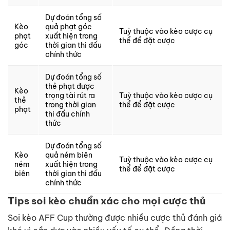
Dự đoán tổng số
Kèo
quả phạt góc
Tuỳ thuộc vào kèo cược cụ
phạt
xuất hiện trong
thể để đặt cược
góc
thời gian thi đấu
chính thức
Dự đoán tổng số
thẻ phạt được
Kèo
trọng tài rút ra
Tuỳ thuộc vào kèo cược cụ
thẻ
trong thời gian
thể để đặt cược
phạt
thi đấu chính
thức
Dự đoán tổng số
Kèo
quả ném biên
Tuỳ thuộc vào kèo cược cụ
ném
xuất hiện trong
thể để đặt cược
biên
thời gian thi đấu
chính thức
Tips soi kèo chuẩn xác cho mọi cược thủ
Soi kèo AFF Cup thường được nhiều cược thủ đánh giá