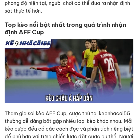
phong độ hiện tại, người chơi có thể đưa ra nhận định
sát thực tế hơn.
Top kèo nổi bật nhất trong quá trình nhận
định AFF Cup
Tham gia soi kèo AFF Cup, cược thủ tại keonhacai55
thường dễ dàng bắt gặp nhiều loại kèo khác nhau. Mỗi
kèo cược đều có các cách đọc và phân tích riêng biệt
để phù hợp với từng chiến lược đặt cược cụ thể. Người