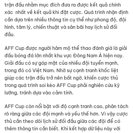
trận đấu nhằm mục đích đưa ra được kết quả chính
xác nhất về kết quả khi đặt cược. Quá trình nhận định
cần dựa trên nhiều thông tin cụ thể như phong độ, đội
hình, tâm lý, chiến thuật và sân bãi hay lịch sử đối
đầu.
AFF Cup được người hâm mộ thể thao đánh giá là giải
đấu bóng đá lớn nhất khu vực Đông Nam Á hiện nay.
Giải đấu có sự góp mặt của nhiều đội tuyển mạnh,
trong đó có Việt Nam. Nhờ sự cạnh tranh khốc liệt
giúp các trận đấu trở nên bất ngờ, khiến cược thủ
trong quá trình soi kèo AFF Cup phải nghiên cứu kỹ
lưỡng, tránh dựa vào cảm tính.
AFF Cup còn nổi bật với độ cạnh tranh cao, phân tách
rõ ràng giữa các đội mạnh và yếu thế hơn. Vì vậy cược
thủ cần theo dõi lịch sử đối đầu giữa các đội để có
thêm thông tin cần biết. Khi kết hợp dữ liệu này với