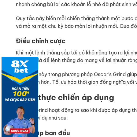
nhanh chóng bù lại các khoản lỗ nhỏ đã phát sinh và
Quy tắc này biến mỗi chiến thắng thành một bước đ
và mở ra một chu kỳ bào mòn lợi nhuận mới. Qua đó,
Điều chỉnh cược
Khi một lệnh thắng sắp tới có khả năng tạo ra lợi n
Mục tiêu là để lệnh thắng đó mang về lợi nhuận ròn
Thao tác này trong phương pháp Oscar’s Grind giúp 
mới nhanh hơn. Tối ưu hóa thời gian đồng nghĩa với 
Ví dụ thực chiến áp dụng
Oscar’s Grind hoạt động ra sao khi được áp dụng t
nên biết ví dụ như sau:
Thiết lập ban đầu