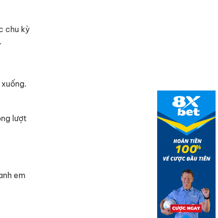
c chu kỳ
.
c xuống.
ộng lượt
 anh em