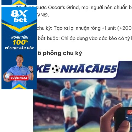
Áp dụng cược Oscar’s Grind, mọi người nên chuẩn b
200.000 VNĐ.
Mục tiêu chu kỳ: Tạo ra lợi nhuận ròng +1 unit (+2
Điều kiện bắt buộc: Chỉ áp dụng vào các kèo có tỷ
Bảng mô phỏng chu kỳ