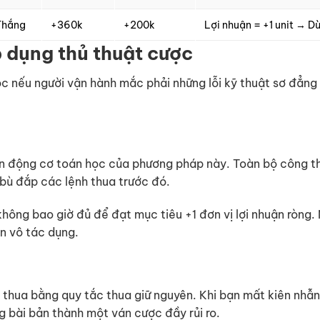
Thắng
+360k
+200k
Lợi nhuận = +1 unit → D
p dụng thủ thuật cược
c nếu người vận hành mắc phải những lỗi kỹ thuật sơ đẳng
oàn động cơ toán học của phương pháp này. Toàn bộ công 
 bù đắp các lệnh thua trước đó.
không bao giờ đủ để đạt mục tiêu +1 đơn vị lợi nhuận ròng.
n vô tác dụng.
 thua bằng quy tắc thua giữ nguyên. Khi bạn mất kiên nhẫn
 bài bản thành một ván cược đầy rủi ro.