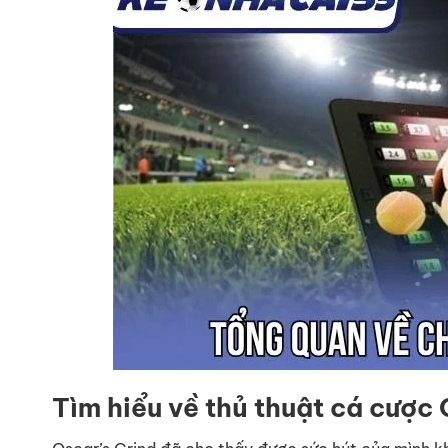
Tìm hiểu về thủ thuật cá cược