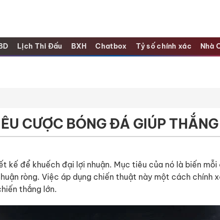
BD
Lịch Thi Đấu
BXH
Chatbox
Tỷ số chính xác
Nhà C
IÊU CƯỢC BÓNG ĐÁ GIÚP THẮNG
t kế để khuếch đại lợi nhuận. Mục tiêu của nó là biến mỗi
i nhuận ròng. Việc áp dụng chiến thuật này một cách chính 
hiến thắng lớn.