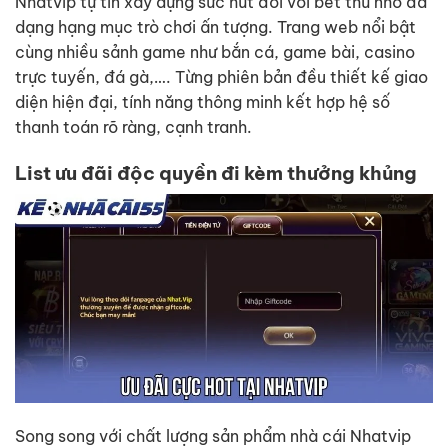
Nhatvip tự tin xây dựng sức hút đối với bet thủ nhờ đa
dạng hạng mục trò chơi ấn tượng. Trang web nổi bật
cùng nhiều sảnh game như bắn cá, game bài, casino
trực tuyến, đá gà,…. Từng phiên bản đều thiết kế giao
diện hiện đại, tính năng thông minh kết hợp hệ số
thanh toán rõ ràng, cạnh tranh.
List ưu đãi độc quyền đi kèm thưởng khủng
Song song với chất lượng sản phẩm nhà cái Nhatvip