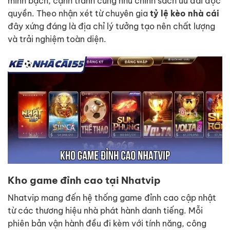
minh bạch, cạnh tranh cũng như chính sách ưu đãi độc
quyền. Theo nhận xét từ chuyên gia
tỷ lệ kèo nhà cái
đây xứng đáng là địa chỉ lý tưởng tạo nên chất lượng
và trải nghiệm toàn diện.
Kho game đỉnh cao tại Nhatvip
Nhatvip
mang đến hệ thống game đỉnh cao cập nhật
từ các thương hiệu nhà phát hành danh tiếng. Mỗi
phiên bản vận hành đều đi kèm với tính năng, công