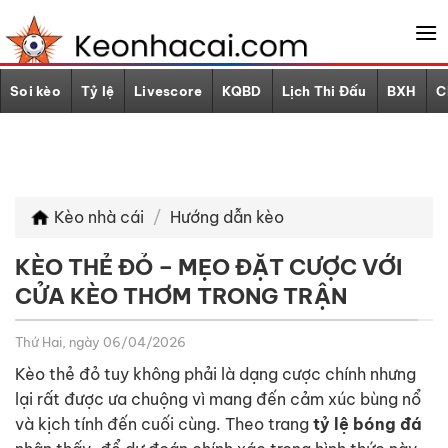
Bỏ
qua
nội
Trang Chủ
dung
Soi kèo
Tỷ lệ
Livescore
KQBD
Lịch Thi Đấu
BXH
C
Soi kèo
Tỷ lệ bóng đá
Livescore
Kèo nhà cái
/
Hướng dẫn kèo
Lịch Thi Đấu
KÈO THẺ ĐỎ – MẸO ĐẶT CƯỢC VỚI
CỬA KÈO THƠM TRONG TRẬN
BXH
Chatbox
Thứ Hai, ngày 06/04/2026
Kèo thẻ đỏ tuy không phải là dạng cược chính nhưng
Tỷ số chính xác
lại rất được ưa chuộng vì mang đến cảm xúc bùng nổ
Nhà Cái Uy Tín
và kịch tính đến cuối cùng. Theo trang
tỷ lệ bóng đá