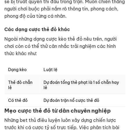
sẽ bị truất quyền thi đấu trong trận. Muốn chiến thắng
người chơi buộc phải nắm rõ thông tin, phong cách,
phong độ của từng cá nhân.
Các dạng cược thẻ đỏ khác
Ngoài những dạng cược kèo thẻ đỏ nêu trên, người
chơi còn có thể thử cân nhắc trải nghiệm các hình
thức khác như:
Dạng kèo
Luật lệ
Thẻ đỏ chẵn
Dự đoán tổng thẻ phạt là 1 số chẵn hay
lẻ
lẻ
Có thẻ đỏ
Dự đoán trận nổ cược thẻ đỏ
Mẹo cược thẻ đỏ từ dân chuyên nghiệp
Những bet thủ điêu luyện luôn xây dựng chiến lược
trước khi cá cược
tỷ số trực tiếp
. Việc phân tích bài