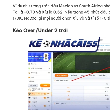
Ví dụ như trong trận đấu Mexico vs South Africa nhà
Tài là -0.70 và Xỉu là 0.52. Nếu trong 45 phút đầu 
170K. Ngược lại mọi người chọn Xỉu và và tỉ số 1-0 t
Kèo Over/Under 2 trái