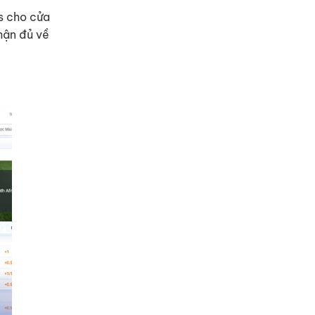
ds cho cửa
nhận đủ về