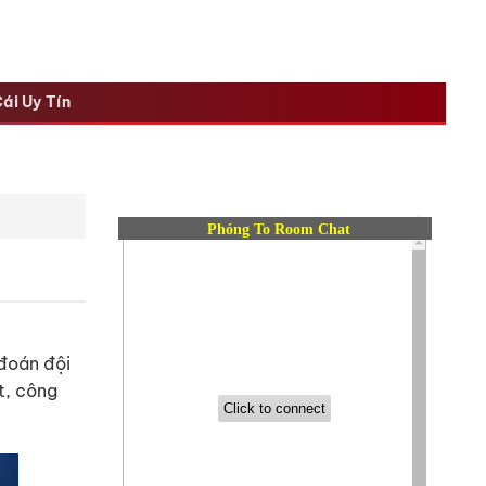
ái Uy Tín
Phóng To Room Chat
 đoán đội
t, công