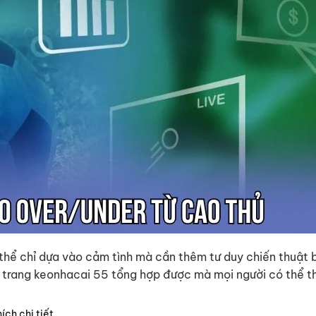
g thể chỉ dựa vào cảm tình mà cần thêm tư duy chiến thuật 
a trang keonhacai 55 tổng hợp được mà mọi người có thể 
hích chi tiết