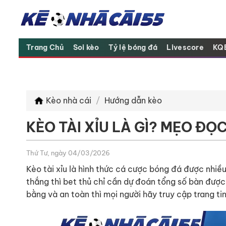
Bỏ
qua
nội
dung
Trang Chủ
Trang Chủ
Soi kèo
Tỷ lệ bóng đá
Livescore
KQ
Soi kèo
Tỷ lệ bóng đá
Kèo nhà cái
/
Hướng dẫn kèo
Livescore
KÈO TÀI XỈU LÀ GÌ? MẸO ĐỌ
Lịch Thi Đấu
Thứ Tư, ngày 04/03/2026
BXH
Kèo tài xỉu là hình thức cá cược bóng đá được nhiều
Chatbox
thắng thì bet thủ chỉ cần dự đoán tổng số bàn đượ
bằng và an toàn thì mọi người hãy truy cập trang ti
Tỷ số chính xác
Nhà Cái Uy Tín