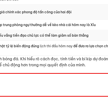
giá chính xác phong độ tấn công của hai đội
p trung phòng ngự thường dễ về kèo nhà cái hôm nay là Xỉu
ếu vắng tiền đạo chủ lực có thể làm giảm số bàn thắng
hật tỷ lệ biến động đúng
lịch thi đấu hôm nay
để đưa ra lựa chọn c
ch bóng đá. Khi hiểu rõ cách đọc, tính tiền và bí kíp dự đoá
hể chủ động hơn trong mọi quyết định của mình.