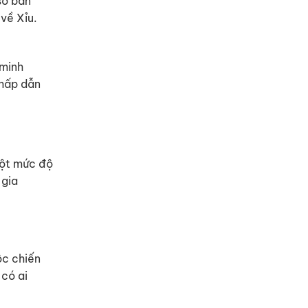
số bàn
 về Xỉu.
 minh
 hấp dẫn
một mức độ
 gia
ộc chiến
 có ai