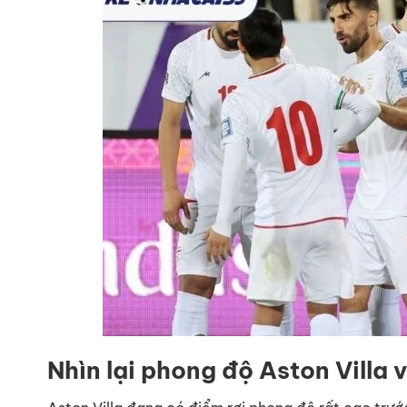
Nhìn lại phong độ Aston Villa 