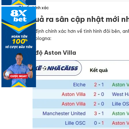
Tỷ số chính xác
Kết quả ra sân cập nhật mới n
Để nhận định chính xác hơn về tình hình đôi bên, a
Villa vs Bologna:
Phong độ Aston Villa