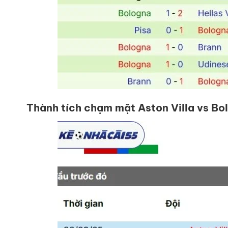
Thành tích chạm mặt Aston Villa vs Bo