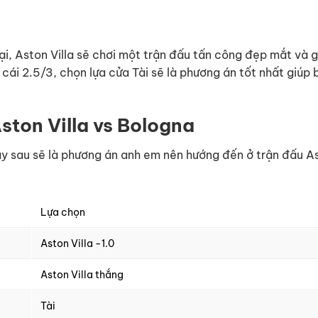
ại, Aston Villa sẽ chơi một trận đấu tấn công đẹp mắt và g
 cái 2.5/3, chọn lựa cửa Tài sẽ là phương án tốt nhất giúp 
ston Villa vs Bologna
y sau sẽ là phương án anh em nên hướng đến ở trận đấu As
Lựa chọn
Aston Villa -1.0
Aston Villa thắng
Tài