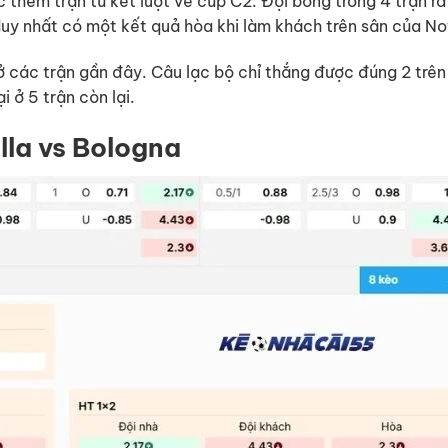
 thềm trận tứ kết lượt về cúp C2. Đội bóng trong 4 trận ra
duy nhất có một kết quả hòa khi làm khách trên sân của N
ở các trận gần đây. Câu lạc bộ chỉ thắng được đúng 2 trên
 ở 5 trận còn lại.
lla vs Bologna