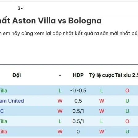
3-1
hất Aston Villa vs Bologna
nh em hãy cùng xem lại cập nhật kết quả ra sân mới nhất c