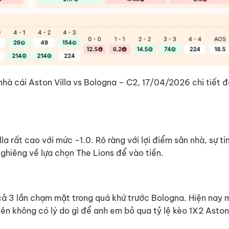
nhà cái Aston Villa vs Bologna
– C2, 17/04/2026 chi tiết đ
a rất cao với mức -1.0. Rõ ràng với lợi điểm sân nhà, sự ti
nghiêng về lựa chọn The Lions để vào tiền.
ả 3 lần chạm mặt trong quá khứ trước Bologna. Hiện nay m
ên không có lý do gì để anh em bỏ qua tỷ lệ kèo 1X2 Aston 