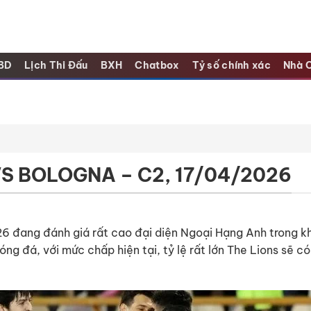
BD
Lịch Thi Đấu
BXH
Chatbox
Tỷ số chính xác
Nhà C
VS BOLOGNA – C2, 17/04/2026
26 đang đánh giá rất cao đại diện Ngoại Hạng Anh trong k
bóng đá
, với mức chấp hiện tại, tỷ lệ rất lớn The Lions sẽ c