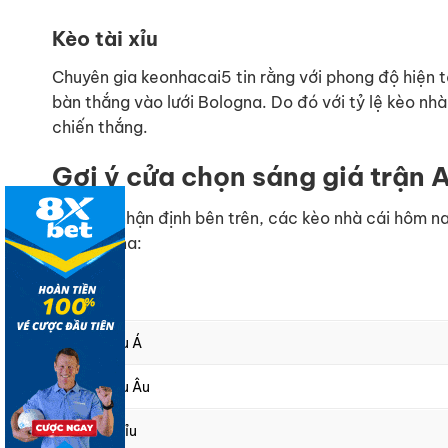
Kèo tài xỉu
Chuyên gia keonhacai5 tin rằng với phong độ hiện t
bàn thắng vào lưới Bologna. Do đó với tỷ lệ kèo nhà
chiến thắng.
Gợi ý cửa chọn sáng giá trận A
Từ phần nhận định bên trên, các kèo nhà cái hôm na
vs Bologna:
Kèo
Kèo châu Á
Kèo châu Âu
Kèo tài xỉu