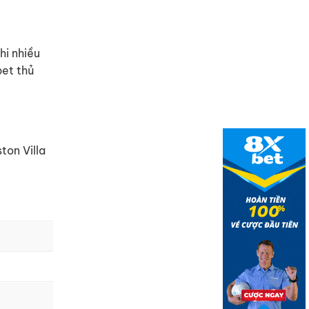
hi nhiều
bet thủ
ton Villa