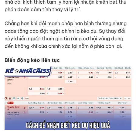
nhà cái kích thích tâm lý ham lợi nhuận khiến bet thủ
phán đoán cảm tính thay vì lý trí.
Chẳng hạn khi đội mạnh chấp hơn bình thường nhưng
odds tăng cao đột ngột chính là kèo dụ. Sự thay đổi
này khiến người tham gia tin rằng cơ hội vàng đang
đến không khi cửa chính xác lại nằm ở phía còn lại.
Biến động kèo liên tục