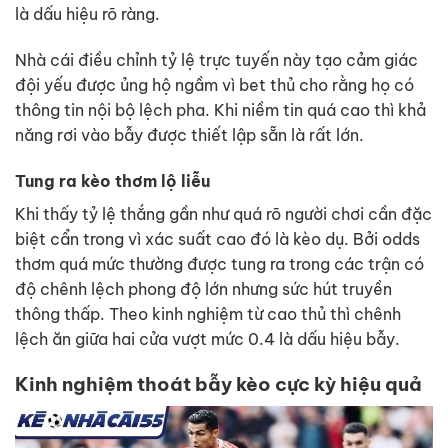
là dấu hiệu rõ ràng.
Nhà cái điều chỉnh tỷ lệ trực tuyến này tạo cảm giác
đội yếu được ủng hộ ngầm vì bet thủ cho rằng họ có
thông tin nội bộ lệch pha. Khi niềm tin quá cao thì khả
năng rơi vào bẫy được thiết lập sẵn là rất lớn.
Tung ra kèo thơm lộ liễu
Khi thấy tỷ lệ thắng gần như quá rõ người chơi cần đặc
biệt cẩn trong vì xác suất cao đó là kèo dụ. Bởi odds
thơm quá mức thường được tung ra trong các trận có
độ chênh lệch phong độ lớn nhưng sức hút truyền
thông thấp. Theo kinh nghiệm từ cao thủ thì chênh
lệch ăn giữa hai cửa vượt mức 0.4 là dấu hiệu bẫy.
Kinh nghiệm thoát bẫy kèo cực kỳ hiệu quả