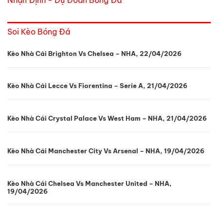
Nhận Định - Dự Đoán Bóng Đá
Soi Kèo Bóng Đá
Kèo Nhà Cái Brighton Vs Chelsea – NHA, 22/04/2026
Kèo Nhà Cái Lecce Vs Fiorentina – Serie A, 21/04/2026
Kèo Nhà Cái Crystal Palace Vs West Ham – NHA, 21/04/2026
Kèo Nhà Cái Manchester City Vs Arsenal – NHA, 19/04/2026
Kèo Nhà Cái Chelsea Vs Manchester United – NHA,
19/04/2026