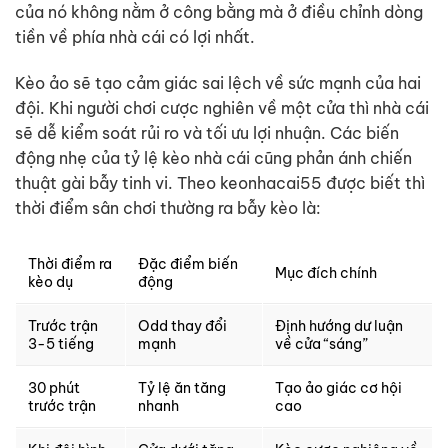
của nó không nằm ở công bằng mà ở điều chỉnh dòng
tiền về phía nhà cái có lợi nhất.
Kèo ảo sẽ tạo cảm giác sai lệch về sức mạnh của hai
đội. Khi người chơi cược nghiên về một cửa thì nhà cái
sẽ dễ kiểm soát rủi ro và tối ưu lợi nhuận. Các biến
động nhẹ của
tỷ lệ kèo
nhà cái cũng phản ánh chiến
thuật gài bẫy tinh vi. Theo keonhacai55 được biết thì
thời điểm sân chơi thường ra bẫy kèo là:
Thời điểm ra
Đặc điểm biến
Mục đích chính
kèo dụ
động
Trước trận
Odd thay đổi
Định hướng dư luận
3-5 tiếng
mạnh
về cửa “sáng”
30 phút
Tỷ lệ ăn tăng
Tạo ảo giác cơ hội
trước trận
nhanh
cao