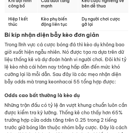
Khi đội hình
Cửa dưới tăng
Kèo cược nghiêng về
công bố
mạnh
bên dễ thua
Hiệp 1 kết
Kèo phụ biến
Dụ người chơi cược
thúc
động liên tục
gỡ lại
Bí kíp nhận diện bẫy kèo đơn giản
Trong lĩnh vực cá cược bóng đá thì kèo dụ
không bao
giờ xuất hiện ngẫu nhiên. Nó được tạo ra dựa trên dữ
liệu thống kê và dự đoán hành vi người chơi. Đôi khi tỷ
lệ kèo nhà cái hôm nay trông hấp dẫn đến mức khó
cưỡng lại là mỗi dẫn. Sau đây là các mẹo nhận diện
bẫy odds mà trang keonhacai 55 tổng hợp được:
Odds cao bất thường là kèo dụ
Những trận đấu có tỷ lệ ăn vượt khung chuẩn luôn cần
được kiểm tra kỹ lưỡng. Thống kê cho thấy hơn 65%
trường hợp cửa odds tăng trên 0.25 trong 2 tiếng
trước giờ bóng lăn thuộc nhóm bẫy cược. Đây là cách