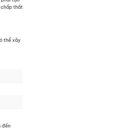
 chấp thất
có thể xảy
n đến