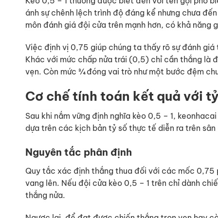
Kèo 0,5 – 1
thường được biết đến với tên gọi phổ bi
ánh sự chênh lệch trình độ đáng kể nhưng chưa đến 
môn đánh giá đội cửa trên mạnh hơn, có khả năng g
Việc định vị 0,75 giúp chúng ta thấy rõ sự đánh giá
Khác với mức chấp nửa trái (0,5) chỉ cần thắng là 
vẹn. Còn mức ¾ đóng vai trò như một bước đệm chuy
Cơ chế tính toán kết quả với tỷ 
Sau khi nắm vững định nghĩa kèo 0,5 – 1, keonhacai
dựa trên các kịch bản tỷ số thực tế diễn ra trên sân
Nguyên tắc phân định
Quy tắc xác định thắng thua đối với các mốc 0,75 
vang lên. Nếu đội cửa kèo 0,5 – 1 trên chỉ dành chiế
thắng nửa.
Ngược lại, để đạt được chiến thắng trọn vẹn hay cò