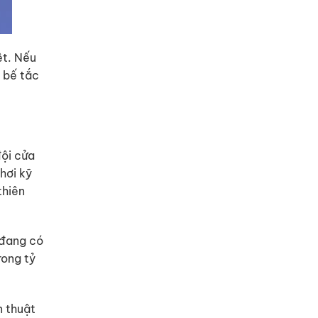
ệt. Nếu
ể bế tắc
đội cửa
hơi kỹ
thiên
 đang có
rong tỷ
n thuật