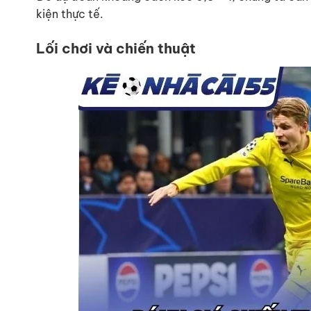
kiện thực tế.
Lối chơi và chiến thuật