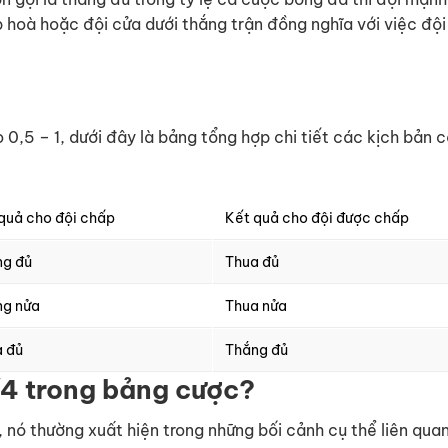
p hoà hoặc đội cửa dưới thắng trận đồng nghĩa với việc đội
 0,5 – 1, dưới đây là bảng tổng hợp chi tiết các kịch bản 
quả cho đội chấp
Kết quả cho đội được chấp
ng đủ
Thua đủ
ng nửa
Thua nửa
 đủ
Thắng đủ
3/4 trong bảng cược?
 nó thường xuất hiện trong những bối cảnh cụ thể liên qua