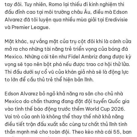
tay đôi. Tuy nhiên, Romo lại thiếu đi kinh nghiệm thi
đấu đỉnh cao tại môi trường châu Âu, điều mà Edson
Alvarez đã tôi luyện qua nhiều mùa giải tại Eredivisie
và Premier League.
Mặt khác, sự vắng mặt của trụ cột đôi khi là cánh cửa
mở ra cho những tài năng trẻ triển vọng của bóng đá
Mexico. Những cái tên như Fidel Ambriz đang được kỳ
vọng sẽ tạo nên bột phá nếu được trao cơ hội thử lửa.
Thi đấu dưới sự cổ vũ của khán giả nhà sẽ là động lực
to lớn để cầu thủ trẻ thể hiện bản lĩnh.
Edson Alvarez bỏ ngỏ khả năng ra sân cho chủ nhà
Mexico do chấn thương đang đặt đội tuyển Quốc gia
vào tình thế báo động trước thềm World Cup 2026.
Vai trò của anh là không thể thay thế nhờ khả năng
điều tiết trận đấu xuất sắc cùng tư chất thủ lĩnh tinh
thần mạnh mẽ cho toàn đội. Theo
kèo nhà cái
55, ban