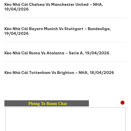
Kèo Nhà Cái Chelsea Vs Manchester United – NHA,
19/04/2026
Kèo Nhà Cái Bayern Munich Vs Stuttgart – Bundesliga,
19/04/2026
Kèo Nhà Cái Roma Vs Atalanta – Serie A, 19/04/2026
Kèo Nhà Cái Tottenham Vs Brighton – NHA, 18/04/2026
Phóng To Room Chat