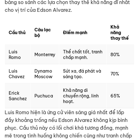
bảng so sánh các lựa chọn thay thế khả năng dĩ nhất
cho vị trí của Edson Alvarez.
Khả
Câu lạc
Cầu thủ
Điểm mạnh
năng
bộ
thay thế
Luis
Thể chất tốt, tranh
Monterrey
80%
Romo
chấp mạnh.
Luis
Dynamo
Sút xa, đá phát và
70%
Chavez
Moscow
sáng tạo.
Khả năng di
Erick
Puchuca
chuyển rộng, linh
65%
Sanchez
hoạt.
Luis Romo hiện là ứng cử viên sáng giá nhất để lấp
đầy khoảng trống nếu Edson Alvarez không kịp bình
phục. Cầu thủ này có lối chơi khá tương đồng, mạnh
mẽ trong tình huống không chiến cũng như tranh chấp