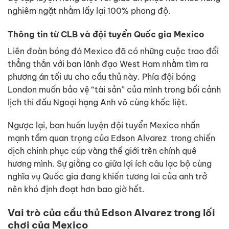
nghiêm ngặt nhằm lấy lại 100% phong độ.
Thông tin từ CLB và đội tuyển Quốc gia Mexico
Liên đoàn bóng đá Mexico đã có những cuộc trao đổi
thẳng thắn với ban lãnh đạo West Ham nhằm tìm ra
phương án tối ưu cho cầu thủ này. Phía đội bóng
London muốn bảo vệ “tài sản” của mình trong bối cảnh
lịch thi đấu Ngoại hạng Anh vô cùng khốc liệt.
Ngược lại, ban huấn luyện đội tuyển Mexico nhấn
mạnh tầm quan trọng của Edson Alvarez trong chiến
dịch chinh phục cúp vàng thế giới trên chính quê
hương mình. Sự giằng co giữa lợi ích câu lạc bộ cùng
nghĩa vụ Quốc gia đang khiến tương lai của anh trở
nên khó định đoạt hơn bao giờ hết.
Vai trò của cầu thủ Edson Alvarez trong lối
chơi của Mexico