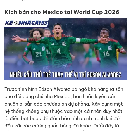
Kịch bản cho Mexico tại World Cup 2026
Trước tình hình Edson Alvarez bỏ ngỏ khả năng ra sân
cho đội bóng chủ nhà Mexico, ban huấn luyện cần
chuẩn bị sẵn các phương án dự phòng. Xây dựng một
hệ thống không phụ thuộc vào một cá nhân duy nhất
là điều bắt buộc để đảm bảo tính cạnh tranh khi đối
đầu với các cường quốc bóng đá khác. Dưới đây là