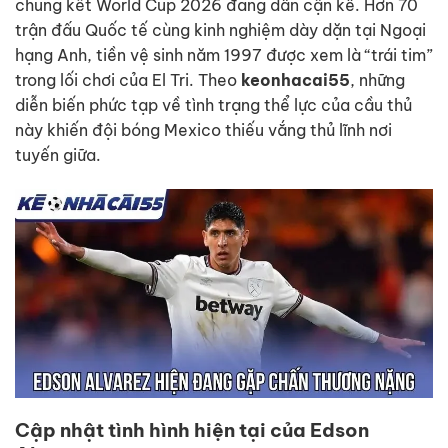
chung kết World Cup 2026 đang dần cận kề. Hơn 70
trận đấu Quốc tế cùng kinh nghiệm dày dặn tại Ngoại
hạng Anh, tiền vệ sinh năm 1997 được xem là “trái tim”
trong lối chơi của El Tri. Theo
keonhacai55
, những
diễn biến phức tạp về tình trạng thể lực của cầu thủ
này khiến đội bóng Mexico thiếu vắng thủ lĩnh nơi
tuyến giữa.
Cập nhật tình hình hiện tại của Edson