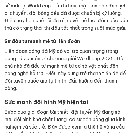
sử mới tại World cup. Từ khí hậu, mặt sân cho đến lịch
di chuyển, đội bóng đều đã được chuẩn bị kỹ lưỡng.
Điều này hạn chế tối đa rủi ro về thể lực, đảm bảo cầu
thủ có trạng thái thi đấu tốt nhất trong suốt mùa giải.
Sự đầu tư mạnh mẽ từ liên đoàn
Liên đoàn bóng đá Mỹ có vai trò quan trọng trong
công tác chuẩn bị cho mùa giải Wordl cup 2026. Đội
chủ nhà đã đầu tư mạnh mẽ từ cơ sở vật chất đến
công nghệ hỗ trợ. Điều này cũng trở thành tiền đề để
đội tuyển quốc gia tự tin thi đấu hướng đến thành
công.
Sức mạnh đội hình Mỹ hiện tại
Bước qua giai đoạn tái thiết, đội tuyển Mỹ đang sở
hữu đội hình khá chất lượng, có sự cân bằng giữa kinh
nghiệm và sức trẻ. Đây được xem là thế hệ vàng của