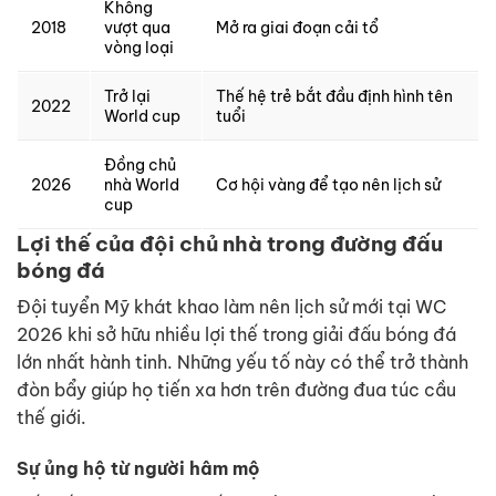
Không
2018
vượt qua
Mở ra giai đoạn cải tổ
vòng loại
Trở lại
Thế hệ trẻ bắt đầu định hình tên
2022
World cup
tuổi
Đồng chủ
2026
nhà World
Cơ hội vàng để tạo nên lịch sử
cup
Lợi thế của đội chủ nhà trong đường đấu
bóng đá
Đội tuyển Mỹ khát khao làm nên lịch sử mới tại WC
2026 khi sở hữu nhiều lợi thế trong giải đấu bóng đá
lớn nhất hành tinh. Những yếu tố này có thể trở thành
đòn bẩy giúp họ tiến xa hơn trên đường đua túc cầu
thế giới.
Sự ủng hộ từ người hâm mộ