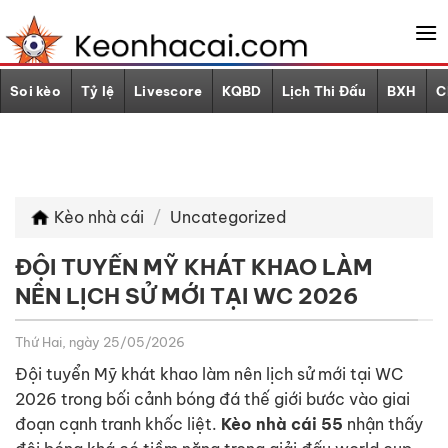
Bỏ
qua
nội
Trang Chủ
dung
Soi kèo
Tỷ lệ
Livescore
KQBD
Lịch Thi Đấu
BXH
C
Soi kèo
Tỷ lệ bóng đá
Livescore
Kèo nhà cái
/
Uncategorized
Lịch Thi Đấu
ĐỘI TUYỂN MỸ KHÁT KHAO LÀM
NÊN LỊCH SỬ MỚI TẠI WC 2026
BXH
Chatbox
Thứ Hai, ngày 25/05/2026
Đội tuyển Mỹ khát khao làm nên lịch sử mới tại WC
Tỷ số chính xác
2026 trong bối cảnh bóng đá thế giới bước vào giai
Nhà Cái Uy Tín
đoạn cạnh tranh khốc liệt.
Kèo nhà cái 55
nhận thấy