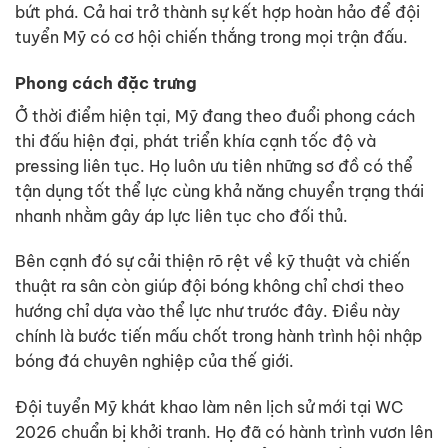
bứt phá. Cả hai trở thành sự kết hợp hoàn hảo để đội
tuyển Mỹ có cơ hội chiến thắng trong mọi trận đấu.
Phong cách đặc trưng
Ở thời điểm hiện tại, Mỹ đang theo đuổi phong cách
thi đấu hiện đại, phát triển khía cạnh tốc độ và
pressing liên tục. Họ luôn ưu tiên những sơ đồ có thể
tận dụng tốt thể lực cùng khả năng chuyển trạng thái
nhanh nhằm gây áp lực liên tục cho đối thủ.
Bên cạnh đó sự cải thiện rõ rệt về kỹ thuật và chiến
thuật ra sân còn giúp đội bóng không chỉ chơi theo
hướng chỉ dựa vào thể lực như trước đây. Điều này
chính là bước tiến mấu chốt trong hành trình hội nhập
bóng đá chuyên nghiệp của thế giới.
Đội tuyển Mỹ khát khao làm nên lịch sử mới tại WC
2026 chuẩn bị khởi tranh. Họ đã có hành trình vươn lên