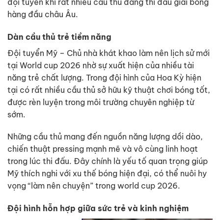
đội tuyển khi rất nhiều cầu thủ đang thi đấu giải bóng
hàng đầu châu Âu.
Dàn cầu thủ trẻ tiềm năng
Đội tuyển Mỹ – Chủ nhà khát khao làm nên lịch sử mới
tại World cup 2026 nhờ sự xuất hiện của nhiều tài
năng trẻ chất lượng. Trong đội hình của Hoa Kỳ hiện
tại có rất nhiều cầu thủ sở hữu kỹ thuật chơi bóng tốt,
được rèn luyện trong môi trường chuyên nghiệp từ
sớm.
Những cầu thủ mang đến nguồn năng lượng dồi dào,
chiến thuật pressing mạnh mẽ và vô cùng linh hoạt
trong lúc thi đấu. Đây chính là yếu tố quan trọng giúp
Mỹ thích nghi với xu thế bóng hiện đại, có thể nuôi hy
vọng “làm nên chuyện” trong world cup 2026.
Đội hình hỗn hợp giữa sức trẻ và kinh nghiệm