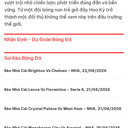
vượt trội nhờ chiến lược phát triển đúng đắn và bền
vững. Từ một đội bóng non trẻ giờ đây Hoa Kỳ trở
thành một đối thủ không thể xem nhẹ trên đấu trường
thế giới.
Nhận Định - Dự Đoán Bóng Đá
Soi Kèo Bóng Đá
Kèo Nhà Cái Brighton Vs Chelsea – NHA, 22/04/2026
Kèo Nhà Cái Lecce Vs Fiorentina – Serie A, 21/04/2026
Kèo Nhà Cái Crystal Palace Vs West Ham – NHA, 21/04/2026
Kèo Nhà Cái Manchester City Vs Arsenal – NHA, 19/04/2026