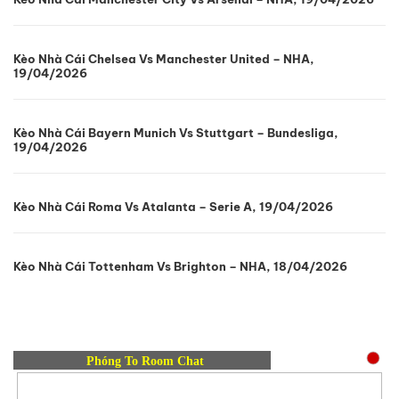
Kèo Nhà Cái Chelsea Vs Manchester United – NHA,
19/04/2026
Kèo Nhà Cái Bayern Munich Vs Stuttgart – Bundesliga,
19/04/2026
Kèo Nhà Cái Roma Vs Atalanta – Serie A, 19/04/2026
Kèo Nhà Cái Tottenham Vs Brighton – NHA, 18/04/2026
Phóng To Room Chat