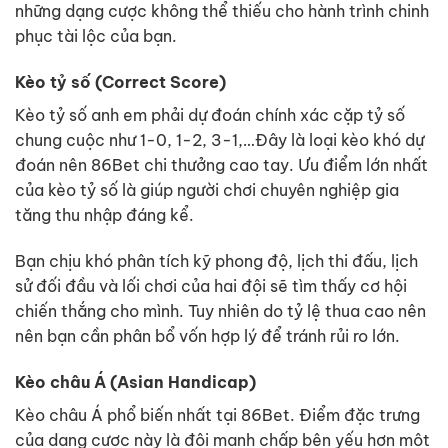
những dạng cược không thể thiếu cho hành trình chinh
phục tài lộc của bạn.
Kèo tỷ số (Correct Score)
Kèo tỷ số anh em phải dự đoán chính xác cặp tỷ số
chung cuộc như 1-0, 1-2, 3-1,…Đây là loại kèo khó dự
đoán nên 86Bet chi thưởng cao tay. Ưu điểm lớn nhất
của kèo tỷ số là giúp người chơi chuyên nghiệp gia
tăng thu nhập đáng kể.
Bạn chịu khó phân tích kỹ phong độ,
lịch thi đấu
, lịch
sử đối đầu và lối chơi của hai đội sẽ tìm thấy cơ hội
chiến thắng cho mình. Tuy nhiên do tỷ lệ thua cao nên
nên bạn cần phân bổ vốn hợp lý để tránh rủi ro lớn.
Kèo châu Á (Asian Handicap)
Kèo châu Á phổ biến nhất tại 86Bet. Điểm đặc trưng
của dạng cược này là đội mạnh chấp bên yếu hơn một