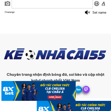
Chuyên trang nhận định bóng đá, soi kèo và cập nhật
kqbd nhanh nhất Việt Nam