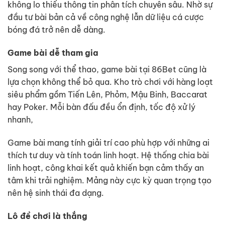
không lo thiếu thông tin phân tích chuyên sâu. Nhờ sự
đầu tư bài bản cả về công nghệ lẫn dữ liệu cá cược
bóng đá trở nên dễ dàng.
Game bài dễ tham gia
Song song với thể thao, game bài tại 86Bet cũng là
lựa chọn không thể bỏ qua. Kho trò chơi với hàng loạt
siêu phẩm gồm Tiến Lên, Phỏm, Mậu Binh, Baccarat
hay Poker. Mỗi bàn đấu đều ổn định, tốc độ xử lý
nhanh,
Game bài mang tính giải trí cao phù hợp với những ai
thích tư duy và tính toán linh hoạt. Hệ thống chia bài
linh hoạt, công khai kết quả khiến bạn cảm thấy an
tâm khi trải nghiệm. Mảng này cực kỳ quan trọng tạo
nên hệ sinh thái đa dạng.
Lô đề chơi là thắng