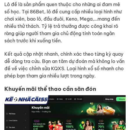
Lô đề là sản phẩm quen thuộc cho những ai đam mê
số học. Tại 86Bet, lô đề cung cấp nhiều loại hình như
chơi xiên, bao lô, đầu đuôi, Keno, Mega,…mang đến
nhiều thử thách. Tỷ lệ trả thưởng được công khai rõ
ràng giúp người tham gia chủ động tính toán ngân
sách trước khi xuống tiền.
Kết quả cập nhật nhanh, chính xác theo từng kỳ quay
dễ dàng tra cứu. Bạn an tâm dự đoán mà không lo vấn
đề về việc chỉnh sửa KQXS. Loại hình xổ số nhanh cho
phép bạn tham gia nhiều lượt trong ngày.
Khuyến mãi thể thao cần săn đón