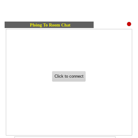
Phóng To Room Chat