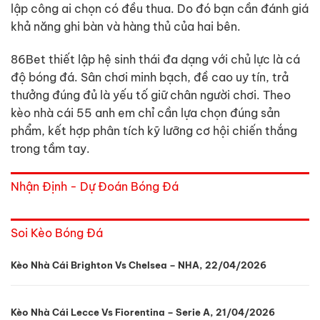
lập công ai chọn có đều thua. Do đó bạn cần đánh giá
khả năng ghi bàn và hàng thủ của hai bên.
86Bet thiết lập hệ sinh thái đa dạng với chủ lực là cá
độ bóng đá. Sân chơi minh bạch, đề cao uy tín, trả
thưởng đúng đủ là yếu tố giữ chân người chơi. Theo
kèo nhà cái 55 anh em chỉ cần lựa chọn đúng sản
phẩm, kết hợp phân tích kỹ lưỡng cơ hội chiến thắng
trong tầm tay.
Nhận Định - Dự Đoán Bóng Đá
Soi Kèo Bóng Đá
Kèo Nhà Cái Brighton Vs Chelsea – NHA, 22/04/2026
Kèo Nhà Cái Lecce Vs Fiorentina – Serie A, 21/04/2026