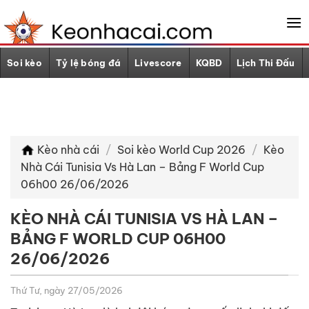
Bỏ
qua
nội
dung
Soi kèo
Tỷ lệ bóng đá
Livescore
KQBD
Lịch Thi Đấu
Kèo nhà cái
/
Soi kèo World Cup 2026
/
Kèo
Nhà Cái Tunisia Vs Hà Lan – Bảng F World Cup
06h00 26/06/2026
KÈO NHÀ CÁI TUNISIA VS HÀ LAN –
BẢNG F WORLD CUP 06H00
26/06/2026
Thứ Tư, ngày 27/05/2026