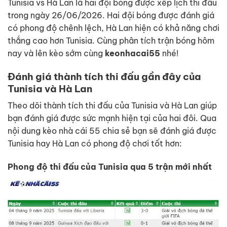
Tunisia vs Hà Lan là hai đội bóng được xếp lịch thi đấu
trong ngày 26/06/2026. Hai đội bóng được đánh giá
có phong độ chênh lệch, Hà Lan hiện có khả năng chơi
thắng cao hơn Tunisia. Cùng phân tích trận bóng hôm
nay và lên kèo sớm cùng
keonhacai55
nhé!
Đánh giá thành tích thi đấu gần đây của
Tunisia và Hà Lan
Theo dõi thành tích thi đấu của Tunisia và Hà Lan giúp
bạn đánh giá được sức mạnh hiện tại của hai đôi. Qua
nội dung kèo nhà cái 55 chia sẻ bạn sẽ đánh giá được
Tunisia hay Hà Lan có phong độ chơi tốt hơn:
Phong độ thi đấu của Tunisia qua 5 trận mới nhất