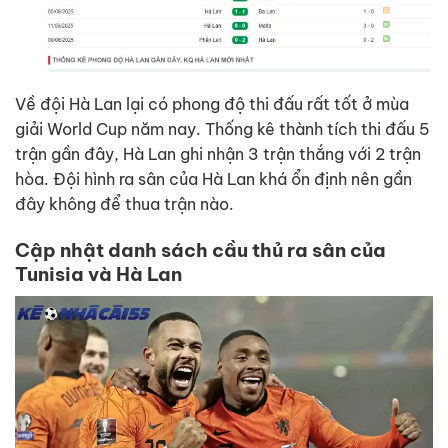
Về đội Hà Lan lại có phong độ thi đấu rất tốt ở mùa
giải World Cup năm nay. Thống kê thành tích thi đấu 5
trận gần đây, Hà Lan ghi nhận 3 trận thắng với 2 trận
hòa. Đội hình ra sân của Hà Lan khá ổn định nên gần
đây không để thua trận nào.
Cập nhật danh sách cầu thủ ra sân của
Tunisia và Hà Lan