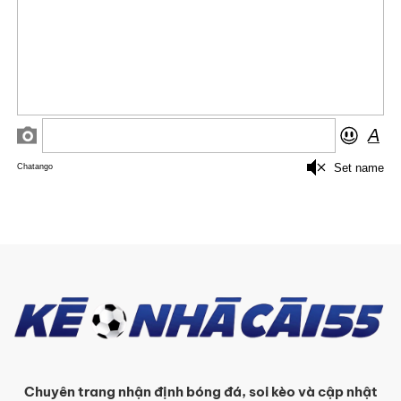
Chuyên trang nhận định bóng đá, soi kèo và cập nhật