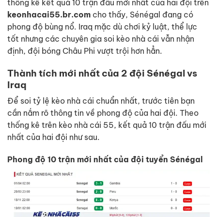
thống kê kết quả 10 trận đấu mới nhất của hai đội trên
keonhacai55.br.com
cho thấy, Sénégal đang có
phong độ bùng nổ. Iraq mặc dù chơi kỷ luật, thể lực
tốt nhưng các chuyên gia soi kèo nhà cái vẫn nhận
định, đội bóng Châu Phi vượt trội hơn hẳn.
Thành tích mới nhất của 2 đội Sénégal vs
Iraq
Để soi tỷ lệ kèo nhà cái chuẩn nhất, trước tiên bạn
cần nắm rõ thông tin về phong độ của hai đội. Theo
thống kê trên kèo nhà cái 55, kết quả 10 trận đấu mới
nhất của hai đội như sau.
Phong độ 10 trận mới nhất của đội tuyển Sénégal