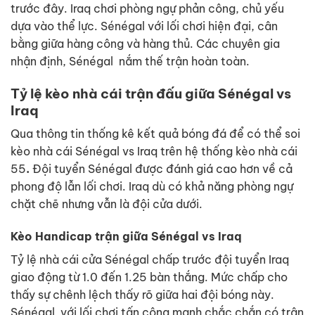
trước đây. Iraq chơi phòng ngự phản công, chủ yếu
dựa vào thể lực. Sénégal với lối chơi hiện đại, cân
bằng giữa hàng công và hàng thủ. Các chuyên gia
nhận định, Sénégal nắm thế trận hoàn toàn.
Tỷ lệ kèo nhà cái trận đấu giữa Sénégal vs
Iraq
Qua thông tin thống kê kết quả bóng đá để có thể soi
kèo nhà cái Sénégal vs Iraq
trên hệ thống kèo nhà cái
55
.
Đội tuyển Sénégal được đánh giá cao hơn về cả
phong độ lẫn lối chơi. Iraq dù có khả năng phòng ngự
chặt chẽ nhưng vẫn là đội cửa dưới.
Kèo Handicap trận giữa Sénégal vs Iraq
Tỷ lệ nhà cái cửa Sénégal chấp trước đội tuyển Iraq
giao động từ 1.0 đến 1.25 bàn thắng. Mức chấp cho
thấy sự chênh lệch thấy rõ giữa hai đội bóng này.
Sénégal với lối chơi tấn công mạnh chắc chắn có trận