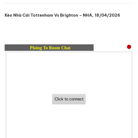
Kèo Nhà Cái Tottenham Vs Brighton – NHA, 18/04/2026
Phóng To Room Chat