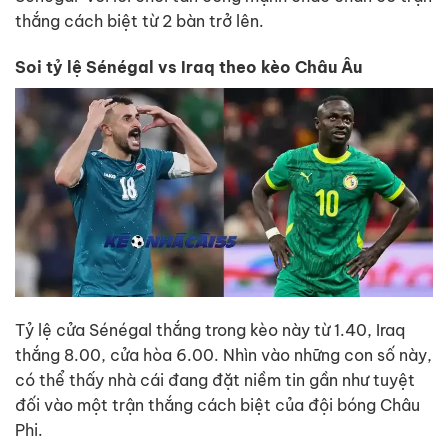
thắng cách biệt từ 2 bàn trở lên.
Soi tỷ lệ Sénégal vs Iraq theo kèo Châu Âu
Tỷ lệ cửa Sénégal thắng trong kèo này từ 1.40, Iraq
thắng 8.00, cửa hòa 6.00. Nhìn vào những con số này,
có thể thấy nhà cái đang đặt niềm tin gần như tuyệt
đối vào một trận thắng cách biệt của đội bóng Châu
Phi.