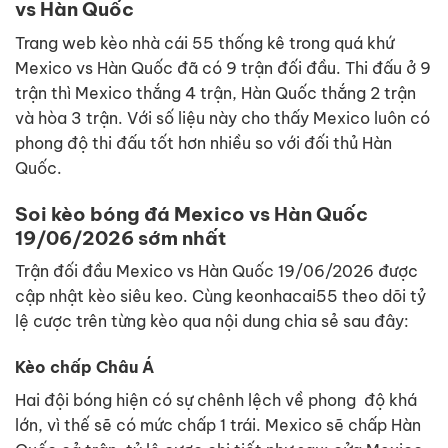
vs Hàn Quốc
Trang web kèo nhà cái 55 thống kê trong quá khứ
Mexico vs Hàn Quốc đã có 9 trận đối đầu. Thi đấu ở 9
trận thì Mexico thắng 4 trận, Hàn Quốc thắng 2 trận
và hòa 3 trận. Với số liệu này cho thấy Mexico luôn có
phong độ thi đấu tốt hơn nhiều so với đối thủ Hàn
Quốc.
Soi kèo bóng đá Mexico vs Hàn Quốc
19/06/2026 sớm nhất
Trận đối đầu Mexico vs Hàn Quốc 19/06/2026 được
cập nhật kèo siêu keo. Cùng keonhacai55 theo dõi tỷ
lệ cược trên từng kèo qua nội dung
chia sẻ sau đây:
Kèo chấp Châu Á
Hai đội bóng hiện có sự chênh lệch về phong độ khá
lớn, vì thế sẽ có mức chấp 1 trái. Mexico sẽ chấp Hàn