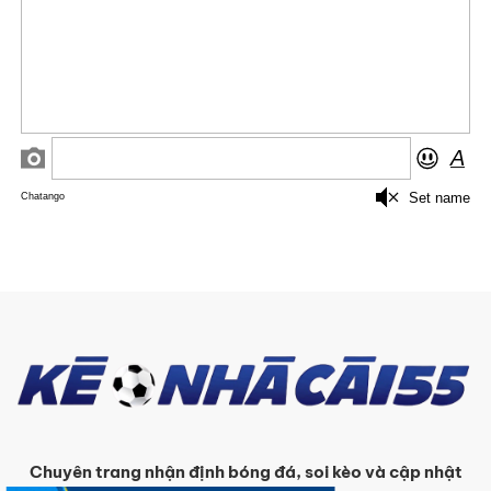
Chuyên trang nhận định bóng đá, soi kèo và cập nhật