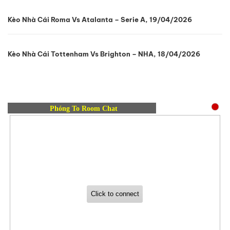
Kèo Nhà Cái Roma Vs Atalanta – Serie A, 19/04/2026
Kèo Nhà Cái Tottenham Vs Brighton – NHA, 18/04/2026
Phóng To Room Chat