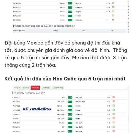
Đội bóng Mexico gần đây có phong độ thi đấu khá
tốt, được chuyên gia đánh giá cao về đội hình. Thống
kê qua 5 trận ra sân gần đây, Mexico đạt được 3 trận
thắng cùng 2 trận hòa.
Kết quả thi đấu của Hàn Quốc qua 5 trận mới nhất