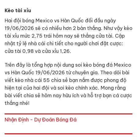
Kèo tài xỉu
Hai đội bóng Mexico vs Hàn Quốc đối đầu ngày
19/06/2026 sẽ có nhiều hơn 2 bàn thắng. Như vậy kèo
tài xỉu mức 2,75 trái hôm nay sẽ thắng cửa tài. Cập
nhật tỷ lệ nhà cái chi tiết cho người chơi đặt cược:
cửa tài 0,98 và cửa xỉu 1,26.
Trên đây là tổng hợp nội dung soi kèo bóng đá Mexico
vs Hàn Quốc 19/06/2026 từ chuyên gia. Theo dõi bài
viết kèo nhà cái 55 chia sẻ bạn nắm được phong độ
hiện tại của hai đội và soi kèo chính xác. Mong rằng
bài viết chia sẻ hôm nay hữu ích và hỗ trợ bạn cá cược
thắng nhé!
Nhận Định - Dự Đoán Bóng Đá