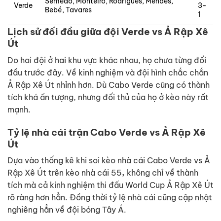
Semedo, Monteiro, Rodrigues, Mendes,
Verde
3-
Bebé, Tavares
1
Lịch sử đối đầu giữa đội Verde vs Ả Rập Xê
Út
Do hai đội ở hai khu vực khác nhau, họ chưa từng đối
đầu trước đây. Về kinh nghiệm và đội hình chắc chắn
Ả Rập Xê Út nhỉnh hơn. Dù Cabo Verde cũng có thành
tích khá ấn tượng, nhưng đối thủ của họ ở kèo này rất
mạnh.
Tỷ lệ nhà cái trận Cabo Verde vs Ả Rập Xê
Út
Dựa vào thống kê khi soi
kèo nhà cái Cabo Verde vs Ả
Rập Xê Út
trên kèo nhà cái 55
,
không chỉ về thành
tích mà cả kinh nghiệm thi đấu World Cup Ả Rập Xê Út
rõ ràng hơn hẳn. Đồng thời tỷ lệ nhà cái cũng cập nhật
nghiêng hẳn về đội bóng Tây Á.