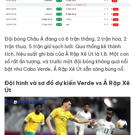
Đội bóng Châu Á đang có 6 trận thắng, 2 trận hòa, 2
trận thua, 5 trận giữ sạch lưới. Qua thống kê thành
tích, hiệu suất ghi bài của Ả Rập Xê Út là 1.8. Một con
số rất ấn tượng, và trước một đội bóng không quá nổi
bật như Cabo Verde, Ả Rập Xê Út sẵn sàng bùng nổ.
Đội hình và sơ đồ dự kiến Verde vs Ả Rập Xê
Út