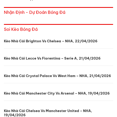
Nhận Định - Dự Đoán Bóng Đá
Soi Kèo Bóng Đá
Kèo Nhà Cái Brighton Vs Chelsea – NHA, 22/04/2026
Kèo Nhà Cái Lecce Vs Fiorentina – Serie A, 21/04/2026
Kèo Nhà Cái Crystal Palace Vs West Ham – NHA, 21/04/2026
Kèo Nhà Cái Manchester City Vs Arsenal – NHA, 19/04/2026
Kèo Nhà Cái Chelsea Vs Manchester United – NHA,
19/04/2026