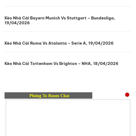
Kèo Nhà Cái Bayern Munich Vs Stuttgart – Bundesliga,
19/04/2026
Kèo Nhà Cái Roma Vs Atalanta – Serie A, 19/04/2026
Kèo Nhà Cái Tottenham Vs Brighton – NHA, 18/04/2026
Phóng To Room Chat