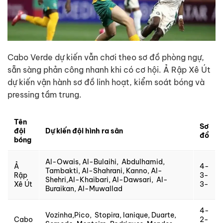
Cabo Verde dự kiến vẫn chơi theo sơ đồ phòng ngự,
sẵn sàng phản công nhanh khi có cơ hội. Ả Rập Xê Út
dự kiến vận hành sơ đồ linh hoạt, kiểm soát bóng và
pressing tầm trung.
Tên
Sơ
đội
Dự kiến đội hình ra sân
đồ
bóng
Al-Owais, Al-Bulaihi, Abdulhamid,
Ả
4-
Tambakti, Al-Shahrani, Kanno, Al-
Rập
3-
Shehri,Al-Khaibari, Al-Dawsari, Al-
Xê Út
3-
Buraikan, Al-Muwallad
4-
Vozinha,Pico, Stopira, Ianique, Duarte,
Cabo
2-