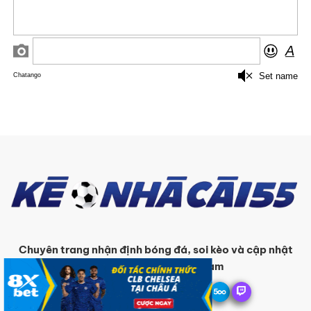
Chuyên trang nhận định bóng đá, soi kèo và cập nhật
kqbd nhanh nhất Việt Nam