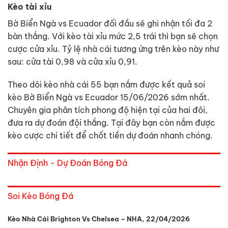
Kèo tài xỉu
Bờ Biển Ngà vs Ecuador đối đầu sẽ ghi nhận tối đa 2
bàn thắng. Với kèo tài xỉu mức 2,5 trái thì bạn sẽ chọn
cược cửa xỉu. Tỷ lệ nhà cái tương ứng trên kèo này như
sau: cửa tài 0,98 và cửa xỉu 0,91.
Theo dõi kèo nhà cái 55 bạn nắm được kết quả soi
kèo Bờ Biển Ngà vs Ecuador 15/06/2026 sớm nhất.
Chuyên gia phân tích phong độ hiện tại của hai đôi,
đưa ra dự đoán đội thắng. Tại đây bạn còn nắm được
kèo cược chi tiết để chốt tiền dự đoán nhanh chóng.
Nhận Định - Dự Đoán Bóng Đá
Soi Kèo Bóng Đá
Kèo Nhà Cái Brighton Vs Chelsea – NHA, 22/04/2026