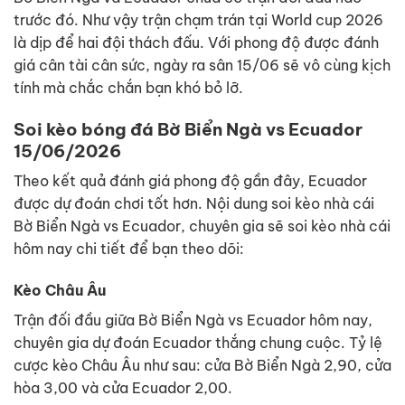
trước đó. Như vậy trận chạm trán tại World cup 2026
là dịp để hai đội thách đấu. Với phong độ được đánh
giá cân tài cân sức, ngày ra sân 15/06 sẽ vô cùng kịch
tính mà chắc chắn bạn khó bỏ lỡ.
Soi kèo bóng đá Bờ Biển Ngà vs Ecuador
15/06/2026
Theo kết quả đánh giá phong độ gần đây, Ecuador
được dự đoán chơi tốt hơn. Nội dung soi
kèo nhà cái
Bờ Biển Ngà vs Ecuador
, chuyên gia sẽ soi kèo nhà cái
hôm nay chi tiết để bạn theo dõi:
Kèo Châu Âu
Trận đối đầu giữa Bờ Biển Ngà vs Ecuador hôm nay,
chuyên gia dự đoán Ecuador thắng chung cuộc. Tỷ lệ
cược kèo Châu Âu như sau: cửa Bờ Biển Ngà 2,90, cửa
hòa 3,00 và cửa Ecuador 2,00.