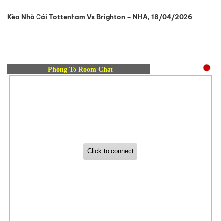
Kèo Nhà Cái Tottenham Vs Brighton – NHA, 18/04/2026
Phóng To Room Chat