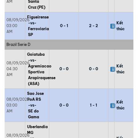
AM
Santa
Cruz (PE)
Figueirense
08/09/2026
-vs-
Kết
03:00
0 - 1
2 - 2
Ferroviaria
thúc
AM
SP
Brazil Serie D
Goiatuba
-vs-
08/09/2026
Agremiacao
Kết
04:30
0 - 0
0 - 0
Sportiva
thúc
AM
Arapiraquense
(ASA)
Sao Jose
08/09/2026
PoA RS
Kết
03:00
-vs-
0 - 0
1 - 1
thúc
AM
SE do
Gama
Uberlandia
MG
08/09/2026