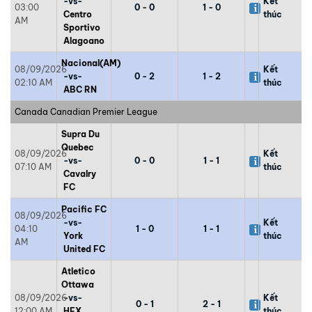
-vs-
Kết
03:00
0 - 0
1 - 0
Centro
thúc
AM
Sportivo
Alagoano
Nacional(AM)
08/09/2026
Kết
-vs-
0 - 2
1 - 2
02:10 AM
thúc
ABC RN
Canada Canadian Premier League
Supra Du
Quebec
08/09/2026
Kết
-vs-
0 - 0
1 - 1
07:10 AM
thúc
Cavalry
FC
Pacific FC
08/09/2026
-vs-
Kết
04:10
1 - 0
1 - 1
York
thúc
AM
United FC
Atletico
Ottawa
08/09/2026
-vs-
Kết
0 - 1
2 - 1
12:00 AM
HFX
thúc