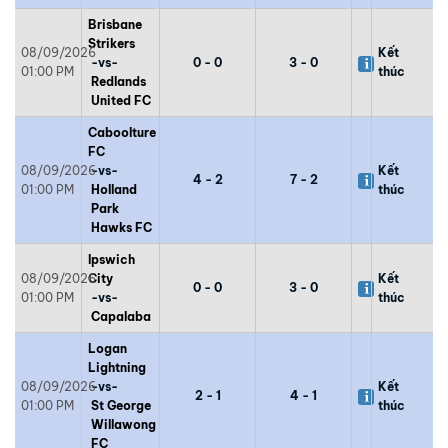
Brisbane
Strikers
08/09/2026
Kết
-vs-
0 - 0
3 - 0
01:00 PM
thúc
Redlands
United FC
Caboolture
FC
08/09/2026
-vs-
Kết
4 - 2
7 - 2
01:00 PM
Holland
thúc
Park
Hawks FC
Ipswich
08/09/2026
City
Kết
0 - 0
3 - 0
01:00 PM
-vs-
thúc
Capalaba
Logan
Lightning
08/09/2026
-vs-
Kết
2 - 1
4 - 1
01:00 PM
St George
thúc
Willawong
FC