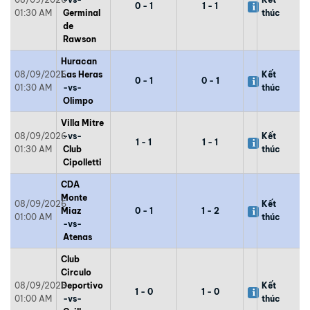
0 - 1
1 - 1
01:30 AM
Germinal
thúc
de
Rawson
Huracan
08/09/2026
Las Heras
Kết
0 - 1
0 - 1
01:30 AM
-vs-
thúc
Olimpo
Villa Mitre
08/09/2026
-vs-
Kết
1 - 1
1 - 1
01:30 AM
Club
thúc
Cipolletti
CDA
Monte
08/09/2026
Kết
Miaz
0 - 1
1 - 2
01:00 AM
thúc
-vs-
Atenas
Club
Circulo
08/09/2026
Deportivo
Kết
1 - 0
1 - 0
01:00 AM
-vs-
thúc