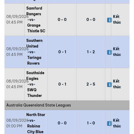
Samford
Rangers
08/09/2026
Kết
-vs-
0 - 0
0 - 0
01:45 PM
thúc
Grange
Thistle SC
Southern
United
08/09/2026
Kết
-vs-
0 - 1
1 - 2
01:45 PM
thúc
Taringa
Rovers
Southside
Eagles
08/09/2026
Kết
-vs-
0 - 1
2 - 5
01:45 PM
thúc
SWQ
Thunder
Australia Queensland State Leagues
North Star
08/09/2026
-vs-
Kết
0 - 0
1 - 0
01:00 PM
Robina
thúc
City Blue