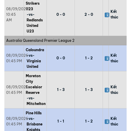
Strikers
08/09/2026
U23
Kết
10:45
-vs-
0 - 0
2 - 0
thúc
AM
Redlands
United
U23
Australia Queensland Premier League 2
Caloundra
08/09/2026
-vs-
Kết
0 - 0
1 - 2
01:45 PM
Virginia
thúc
United
Moreton
City
08/09/2026
Excelsior
Kết
1 - 3
1 - 3
01:45 PM
Reserve
thúc
-vs-
Mitchelton
Pine Hills
08/09/2026
-vs-
Kết
1 - 1
1 - 2
01:45 PM
Brisbane
thúc
Knights